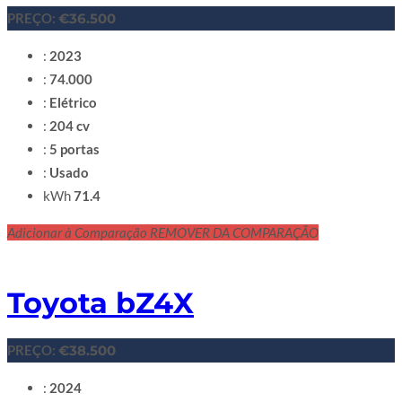
PREÇO:
€36.500
:
2023
:
74.000
:
Elétrico
:
204 cv
:
5 portas
:
Usado
kWh
71.4
Adicionar à Comparação
REMOVER DA COMPARAÇÃO
Toyota bZ4X
PREÇO:
€38.500
:
2024