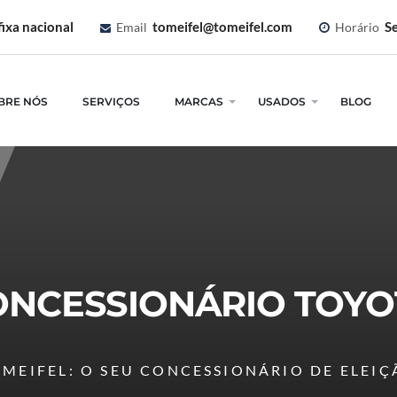
ixa nacional
tomeifel@tomeifel.com
Se
Email
Horário
BRE NÓS
SERVIÇOS
MARCAS
USADOS
BLOG
ONCESSIONÁRIO TOYO
OMEIFEL
: O SEU CONCESSIONÁRIO DE ELEI