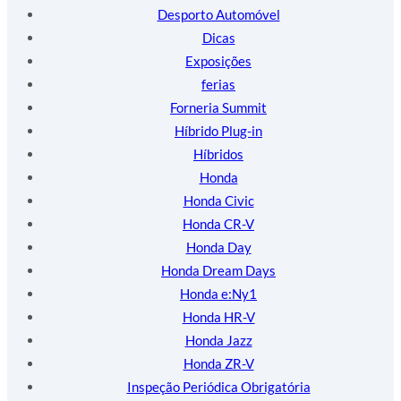
Desporto Automóvel
Dicas
Exposições
ferias
Forneria Summit
Híbrido Plug-in
Híbridos
Honda
Honda Civic
Honda CR-V
Honda Day
Honda Dream Days
Honda e:Ny1
Honda HR-V
Honda Jazz
Honda ZR-V
Inspeção Periódica Obrigatória