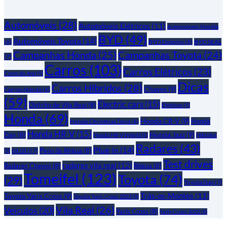
Automóveis
(28)
Automóveis Elétricos
(11)
Automóveis Honda
BYD
(49)
Automóveis Toyota
(14)
(6)
BYD Dolphin
(6)
BYD SEAL
Campanhas Honda
(25)
Campanhas Toyota
(24)
(7)
Carros
(103)
Carros Elétricos
(23)
Carro do Ano
(5)
Dicas
Carros Híbridos
(28)
Chaves
(9)
Carros Honda
(6)
(59)
Electric cars
(15)
Distrito de Vila Real
(8)
Elétricos
(5)
Honda
(69)
Honda CR-V
(9)
Honda
Honda Christmas Days
(6)
Honda HR-V
(15)
Honda Jazz
(9)
Day
(8)
Honda HR-V Hybrid
(5)
Híbridos
Radares
(43)
Plug-in
(14)
Peso da Régua
(8)
ISUZU
(7)
(5)
Test drives
radares vila real
(12)
Radares Chaves
(8)
Régua
(8)
Tomeifel
(123)
Toyota
(74)
(29)
Toyota Day
(7)
Trás-os-Montes
(11)
Toyota Yaris Cross
(9)
Toyota Yaris Cross 2022
(5)
Vila Real
(26)
Veículos
(20)
Yaris Cross
(8)
Yaris Cross 2022
(5)