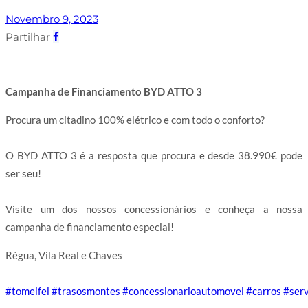
Novembro 9, 2023
Partilhar
Campanha de Financiamento BYD ATTO 3
Procura um citadino 100% elétrico e com todo o conforto?
⠀⠀⠀⠀⠀⠀⠀⠀⠀⠀
O BYD ATTO 3 é a resposta que procura e desde 38.990€ pode
ser seu!
⠀⠀⠀⠀⠀⠀⠀⠀⠀⠀
Visite um dos nossos concessionários e conheça a nossa
campanha de financiamento especial!
Régua, Vila Real e Chaves
⠀⠀⠀⠀⠀⠀⠀⠀⠀⠀
#tomeifel
#trasosmontes
#concessionarioautomovel
#carros
#serv