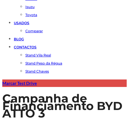
Isuzu
Toyota
USADOS
Comparar
BLOG
CONTACTOS
Stand Vila Real
Stand Peso da Régua
Stand Chaves
Marcar Test Drive
Campanha de
Financiamento BYD
ATTO 3