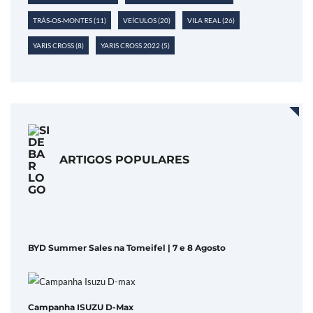
TRÁS-OS-MONTES
(11)
VEÍCULOS
(20)
VILA REAL
(26)
YARIS CROSS
(8)
YARIS CROSS 2022
(5)
ARTIGOS POPULARES
BYD Summer Sales na Tomeifel | 7 e 8 Agosto
Campanha ISUZU D-Max