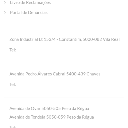
Livro de Reclamações
Portal de Denúncias
Entre em contacto
Zona Industrial Lt 153/4 - Constantim, 5000-082 Vila Real
+(351) 259 301 020 | Chamada para a rede fixa
Tel:
nacional
Avenida Pedro Álvares Cabral 5400-439 Chaves
+(351) 276 309 420 | Chamada para a rede fixa
Tel:
nacional
Avenida de Ovar 5050-505 Peso da Régua
Avenida de Tondela 5050-059 Peso da Régua
+(351) 254 310 430 | Chamada para a rede fixa
Tel: