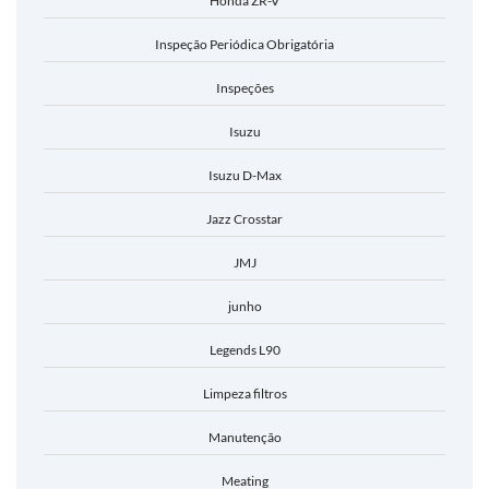
Honda ZR-V
Inspeção Periódica Obrigatória
Inspeções
Isuzu
Isuzu D-Max
Jazz Crosstar
JMJ
junho
Legends L90
Limpeza filtros
Manutenção
Meating