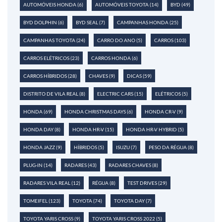
AUTOMÓVEIS HONDA
(6)
AUTOMÓVEIS TOYOTA
(14)
BYD
(49)
BYD DOLPHIN
(6)
BYD SEAL
(7)
CAMPANHAS HONDA
(25)
CAMPANHAS TOYOTA
(24)
CARRO DO ANO
(5)
CARROS
(103)
CARROS ELÉTRICOS
(23)
CARROS HONDA
(6)
CARROS HÍBRIDOS
(28)
CHAVES
(9)
DICAS
(59)
DISTRITO DE VILA REAL
(8)
ELECTRIC CARS
(15)
ELÉTRICOS
(5)
HONDA
(69)
HONDA CHRISTMAS DAYS
(6)
HONDA CR-V
(9)
HONDA DAY
(8)
HONDA HR-V
(15)
HONDA HR-V HYBRID
(5)
HONDA JAZZ
(9)
HÍBRIDOS
(5)
ISUZU
(7)
PESO DA RÉGUA
(8)
PLUG-IN
(14)
RADARES
(43)
RADARES CHAVES
(8)
RADARES VILA REAL
(12)
RÉGUA
(8)
TEST DRIVES
(29)
TOMEIFEL
(123)
TOYOTA
(74)
TOYOTA DAY
(7)
TOYOTA YARIS CROSS
(9)
TOYOTA YARIS CROSS 2022
(5)