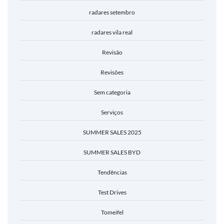
radares setembro
radares vila real
Revisão
Revisões
Sem categoria
Serviços
SUMMER SALES 2025
SUMMER SALES BYD
Tendências
Test Drives
Tomeifel