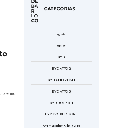
CATEGORIAS
agosto
BMW
to
BYD
BYD ATTO 2
BYD ATTO 2 DM-i
BYD ATTO 3
o prémio
BYD DOLPHIN
BYD DOLPHIN SURF
BYD October Sales Event