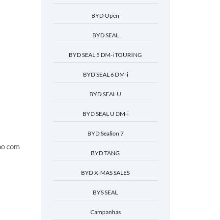
BYD Open
BYD SEAL
BYD SEAL 5 DM-i TOURING
BYD SEAL 6 DM-i
BYD SEAL U
BYD SEAL U DM-i
BYD Sealion 7
no com
BYD TANG
BYD X-MAS SALES
BYS SEAL
Campanhas