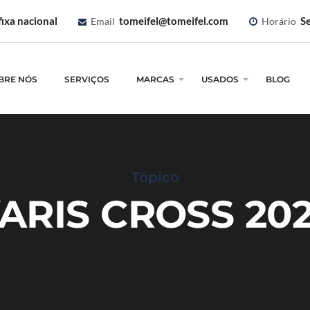
ixa nacional
tomeifel@tomeifel.com
Se
Email
Horário
BRE NÓS
SERVIÇOS
MARCAS
USADOS
BLOG
Tópico
ARIS CROSS 20