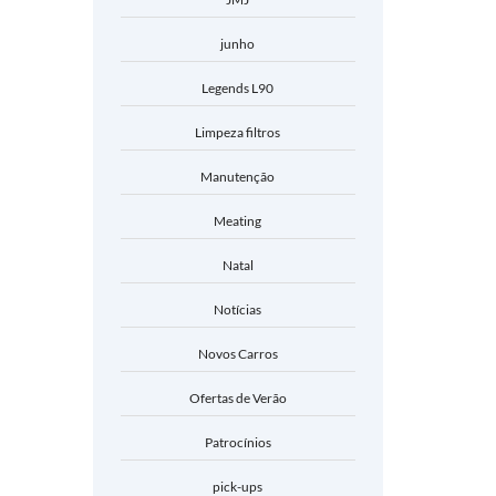
junho
Legends L90
Limpeza filtros
Manutenção
Meating
Natal
Notícias
Novos Carros
Ofertas de Verão
Patrocínios
pick-ups