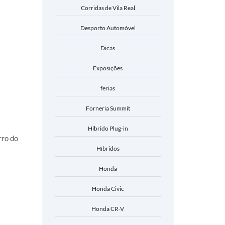
Corridas de Vila Real
Desporto Automóvel
Dicas
Exposições
ferias
Forneria Summit
Híbrido Plug-in
rro do
Híbridos
Honda
Honda Civic
Honda CR-V