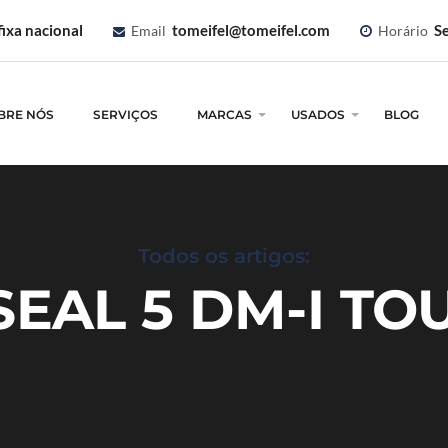
ixa nacional
tomeifel@tomeifel.com
Se
Email
Horário
BRE NÓS
SERVIÇOS
MARCAS
USADOS
BLOG
Todos os artigos:
SEAL 5 DM-I TO