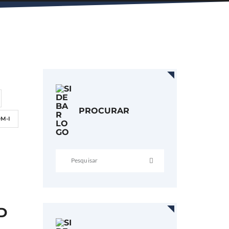
PROCURAR
DM-I
D