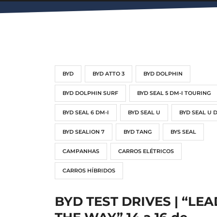
BYD
BYD ATTO 3
BYD DOLPHIN
BYD DOLPHIN SURF
BYD SEAL 5 DM-I TOURING
BYD SEAL 6 DM-I
BYD SEAL U
BYD SEAL U 
BYD SEALION 7
BYD TANG
BYS SEAL
CAMPANHAS
CARROS ELÉTRICOS
CARROS HÍBRIDOS
BYD TEST DRIVES | “LEA