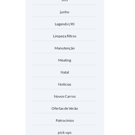
junho
Legends L90
Limpeza filtros
Manutenção
Meating
Natal
Notícias
Novos Carros
Ofertas de Verão
Patrocínios
pick-ups