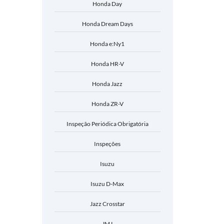
Honda Day
Honda Dream Days
Honda e:Ny1
Honda HR-V
Honda Jazz
Honda ZR-V
Inspeção Periódica Obrigatória
Inspeções
Isuzu
Isuzu D-Max
Jazz Crosstar
JMJ