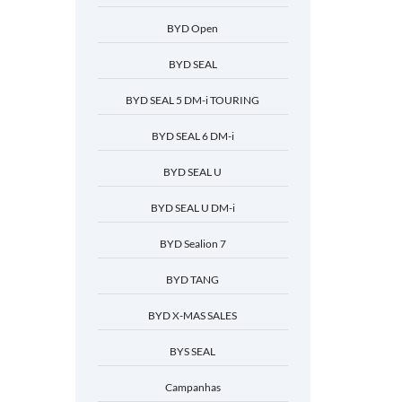
BYD Open
BYD SEAL
BYD SEAL 5 DM-i TOURING
BYD SEAL 6 DM-i
BYD SEAL U
BYD SEAL U DM-i
BYD Sealion 7
BYD TANG
BYD X-MAS SALES
BYS SEAL
Campanhas