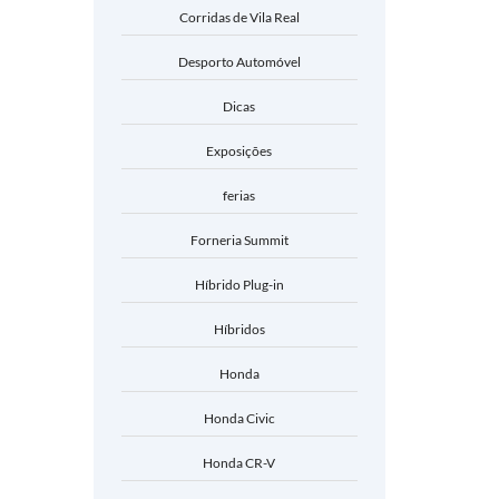
Corridas de Vila Real
Desporto Automóvel
Dicas
Exposições
ferias
Forneria Summit
Híbrido Plug-in
Híbridos
Honda
Honda Civic
Honda CR-V