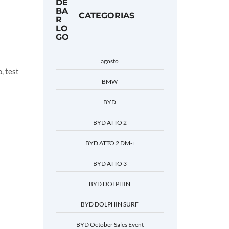
CATEGORIAS
agosto
, test
BMW
BYD
BYD ATTO 2
BYD ATTO 2 DM-i
BYD ATTO 3
BYD DOLPHIN
BYD DOLPHIN SURF
BYD October Sales Event