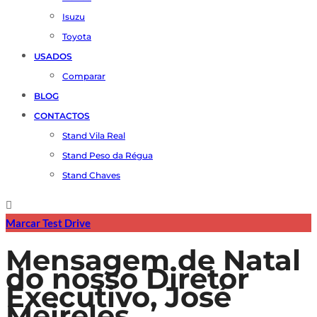
Isuzu
Toyota
USADOS
Comparar
BLOG
CONTACTOS
Stand Vila Real
Stand Peso da Régua
Stand Chaves
Marcar Test Drive
Mensagem de Natal
do nosso Diretor
Executivo, José
Meireles.