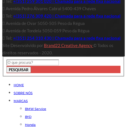
Tel:
+(351) 259 301 020 | Chamada para a rede fixa nacional
Avenida Pedro Álvares Cabral 5400-439 Chaves
Tel:
+(351) 276 309 420 | Chamada para a rede fixa nacional
Avenida de Ovar 5050-505 Peso da Régua
Avenida de Tondela 5050-059 Peso da Régua
Tel:
+(351) 254 310 430 | Chamada para a rede fixa nacional
Site Desenvolvido por
Brand22 Creative Agency
© Todos os
direitos reservados - 2020.
PESQUISAR
HOME
SOBRE NÓS
MARCAS
BMW Service
BYD
Honda