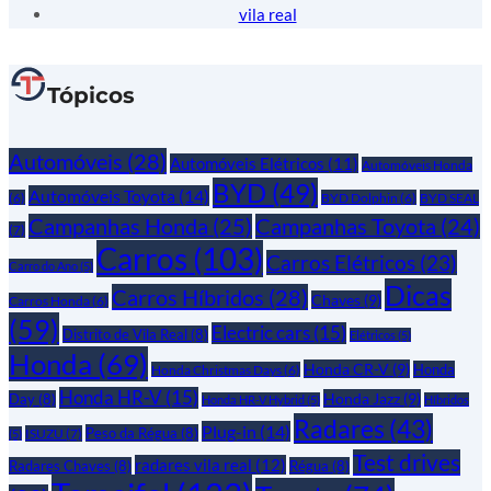
vila real
Tópicos
Automóveis
(28)
Automóveis Elétricos
(11)
Automóveis Honda
BYD
(49)
Automóveis Toyota
(14)
(6)
BYD Dolphin
(6)
BYD SEAL
Campanhas Honda
(25)
Campanhas Toyota
(24)
(7)
Carros
(103)
Carros Elétricos
(23)
Carro do Ano
(5)
Dicas
Carros Híbridos
(28)
Chaves
(9)
Carros Honda
(6)
(59)
Electric cars
(15)
Distrito de Vila Real
(8)
Elétricos
(5)
Honda
(69)
Honda CR-V
(9)
Honda
Honda Christmas Days
(6)
Honda HR-V
(15)
Honda Jazz
(9)
Day
(8)
Honda HR-V Hybrid
(5)
Híbridos
Radares
(43)
Plug-in
(14)
Peso da Régua
(8)
ISUZU
(7)
(5)
Test drives
radares vila real
(12)
Radares Chaves
(8)
Régua
(8)