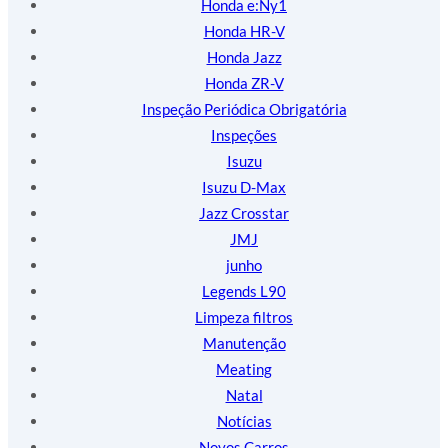
Honda e:Ny1
Honda HR-V
Honda Jazz
Honda ZR-V
Inspeção Periódica Obrigatória
Inspeções
Isuzu
Isuzu D-Max
Jazz Crosstar
JMJ
junho
Legends L90
Limpeza filtros
Manutenção
Meating
Natal
Notícias
Novos Carros