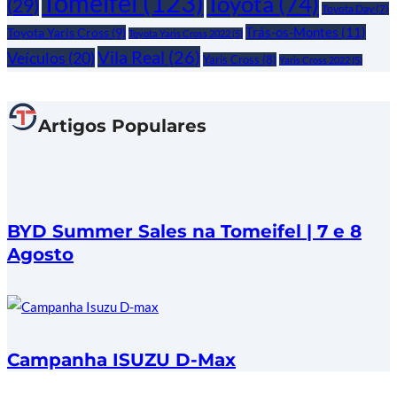
Tomeifel
(123)
Toyota
(74)
(29)
Toyota Day
(7)
Trás-os-Montes
(11)
Toyota Yaris Cross
(9)
Toyota Yaris Cross 2022
(5)
Vila Real
(26)
Veículos
(20)
Yaris Cross
(8)
Yaris Cross 2022
(5)
Artigos Populares
BYD Summer Sales na Tomeifel | 7 e 8
Agosto
Campanha ISUZU D-Max