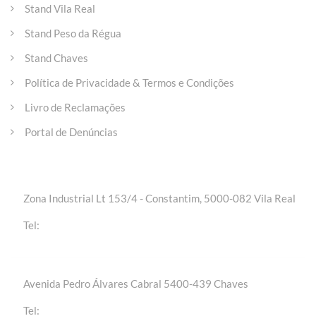
Stand Vila Real
Stand Peso da Régua
Stand Chaves
Política de Privacidade & Termos e Condições
Livro de Reclamações
Portal de Denúncias
Entre em contacto
Zona Industrial Lt 153/4 - Constantim, 5000-082 Vila Real
+(351) 259 301 020 | Chamada para a rede fixa
Tel:
nacional
Avenida Pedro Álvares Cabral 5400-439 Chaves
+(351) 276 309 420 | Chamada para a rede fixa
Tel:
nacional