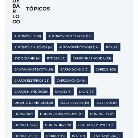
TÓPICOS
AUTOMÓVEIS
(28)
AUTOMÓVEIS ELÉTRICOS
(11)
AUTOMÓVEIS HONDA
(6)
AUTOMÓVEIS TOYOTA
(14)
BYD
(49)
BYD DOLPHIN
(6)
BYD SEAL
(7)
CAMPANHAS HONDA
(25)
CAMPANHAS TOYOTA
(24)
CARRO DO ANO
(5)
CARROS
(103)
CARROS ELÉTRICOS
(23)
CARROS HONDA
(6)
CARROS HÍBRIDOS
(28)
CHAVES
(9)
DICAS
(59)
DISTRITO DE VILA REAL
(8)
ELECTRIC CARS
(15)
ELÉTRICOS
(5)
HONDA
(69)
HONDA CHRISTMAS DAYS
(6)
HONDA CR-V
(9)
HONDA DAY
(8)
HONDA HR-V
(15)
HONDA HR-V HYBRID
(5)
HONDA JAZZ
(9)
HÍBRIDOS
(5)
ISUZU
(7)
PESO DA RÉGUA
(8)