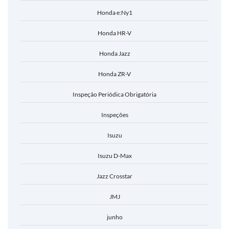
Honda e:Ny1
Honda HR-V
Honda Jazz
Honda ZR-V
Inspeção Periódica Obrigatória
Inspeções
Isuzu
Isuzu D-Max
Jazz Crosstar
JMJ
junho