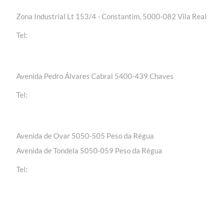
Zona Industrial Lt 153/4 - Constantim, 5000-082 Vila Real
+(351) 259 301 020 | Chamada para a rede fixa
Tel:
nacional
Avenida Pedro Álvares Cabral 5400-439 Chaves
+(351) 276 309 420 | Chamada para a rede fixa
Tel:
nacional
Avenida de Ovar 5050-505 Peso da Régua
Avenida de Tondela 5050-059 Peso da Régua
+(351) 254 310 430 | Chamada para a rede fixa
Tel:
nacional