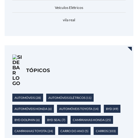
Veículos Elétricos
vila real
TÓPICOS
AUTOMÓVEIS
(28)
AUTOMÓVEIS ELÉTRICOS
(11)
AUTOMÓVEIS HONDA
(6)
AUTOMÓVEIS TOYOTA
(14)
BYD
(49)
BYD DOLPHIN
(6)
BYD SEAL
(7)
CAMPANHAS HONDA
(25)
CAMPANHAS TOYOTA
(24)
CARRO DO ANO
(5)
CARROS
(103)