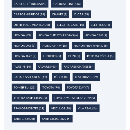
CARROS ELÉTRICOS
(23)
CARROS HONDA
(6)
CARROS HÍBRIDOS
(28)
CHAVES
(9)
DICAS
(59)
DISTRITO DE VILA REAL
(8)
ELECTRIC CARS
(15)
ELÉTRICOS
(5)
HONDA
(69)
HONDA CHRISTMAS DAYS
(6)
HONDA CR-V
(9)
HONDA DAY
(8)
HONDA HR-V
(15)
HONDA HR-V HYBRID
(5)
HONDA JAZZ
(9)
HÍBRIDOS
(5)
ISUZU
(7)
PESO DA RÉGUA
(8)
PLUG-IN
(14)
RADARES
(43)
RADARES CHAVES
(8)
RADARES VILA REAL
(12)
RÉGUA
(8)
TEST DRIVES
(29)
TOMEIFEL
(123)
TOYOTA
(74)
TOYOTA DAY
(7)
TOYOTA YARIS CROSS
(9)
TOYOTA YARIS CROSS 2022
(5)
TRÁS-OS-MONTES
(11)
VEÍCULOS
(20)
VILA REAL
(26)
YARIS CROSS
(8)
YARIS CROSS 2022
(5)