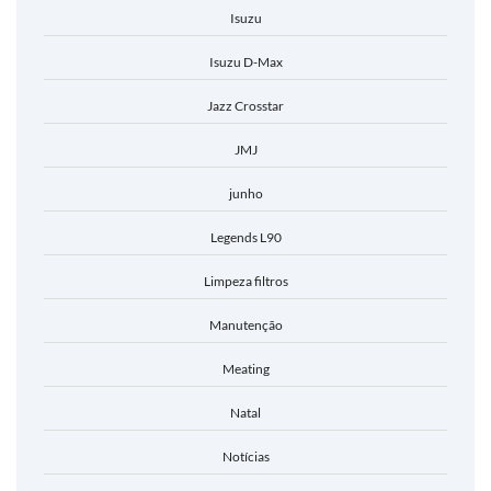
Isuzu
Isuzu D-Max
Jazz Crosstar
JMJ
junho
Legends L90
Limpeza filtros
Manutenção
Meating
Natal
Notícias