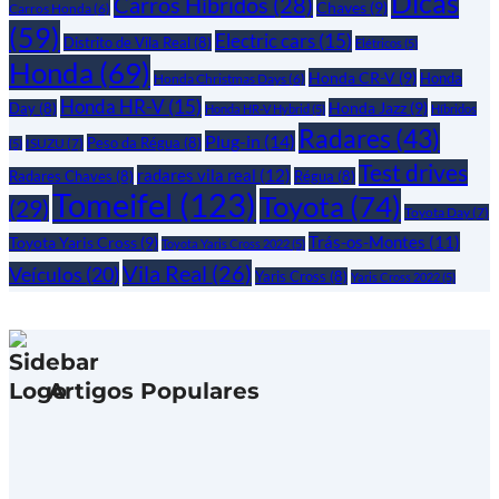
Dicas
Carros Híbridos
(28)
Chaves
(9)
Carros Honda
(6)
(59)
Electric cars
(15)
Distrito de Vila Real
(8)
Elétricos
(5)
Honda
(69)
Honda CR-V
(9)
Honda
Honda Christmas Days
(6)
Honda HR-V
(15)
Honda Jazz
(9)
Day
(8)
Honda HR-V Hybrid
(5)
Híbridos
Radares
(43)
Plug-in
(14)
Peso da Régua
(8)
ISUZU
(7)
(5)
Test drives
radares vila real
(12)
Radares Chaves
(8)
Régua
(8)
Tomeifel
(123)
Toyota
(74)
(29)
Toyota Day
(7)
Trás-os-Montes
(11)
Toyota Yaris Cross
(9)
Toyota Yaris Cross 2022
(5)
Vila Real
(26)
Veículos
(20)
Yaris Cross
(8)
Yaris Cross 2022
(5)
Artigos Populares