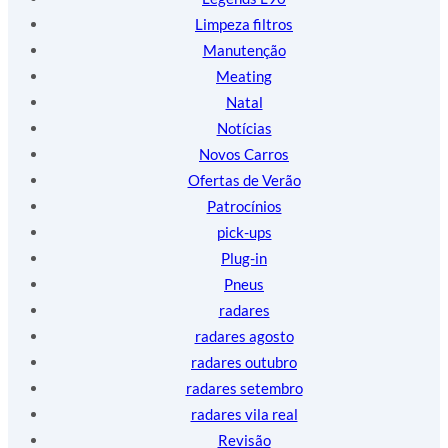
Limpeza filtros
Manutenção
Meating
Natal
Notícias
Novos Carros
Ofertas de Verão
Patrocínios
pick-ups
Plug-in
Pneus
radares
radares agosto
radares outubro
radares setembro
radares vila real
Revisão