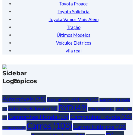
Toyota Proace
Toyota Solidária
Toyota Vamos Mais Além
Tração
Últimos Modelos
Veículos Elétricos
vila real
Tópicos
Automóveis
(28)
Automóveis Elétricos
(11)
Automóveis Honda
BYD
(49)
Automóveis Toyota
(14)
(6)
BYD Dolphin
(6)
BYD SEAL
Campanhas Honda
(25)
Campanhas Toyota
(24)
(7)
Carros
(103)
Carros Elétricos
(23)
Carro do Ano
(5)