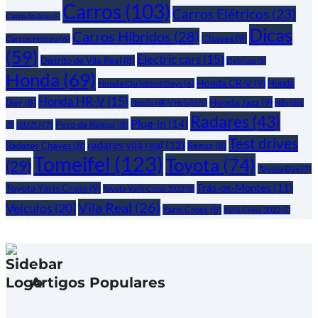
Carros
(103)
Carros Elétricos
(23)
Carro do Ano
(5)
Dicas
Carros Híbridos
(28)
Chaves
(9)
Carros Honda
(6)
(59)
Electric cars
(15)
Distrito de Vila Real
(8)
Elétricos
(5)
Honda
(69)
Honda CR-V
(9)
Honda
Honda Christmas Days
(6)
Honda HR-V
(15)
Honda Jazz
(9)
Day
(8)
Honda HR-V Hybrid
(5)
Híbridos
Radares
(43)
Plug-in
(14)
Peso da Régua
(8)
ISUZU
(7)
(5)
Test drives
radares vila real
(12)
Radares Chaves
(8)
Régua
(8)
Tomeifel
(123)
Toyota
(74)
(29)
Toyota Day
(7)
Trás-os-Montes
(11)
Toyota Yaris Cross
(9)
Toyota Yaris Cross 2022
(5)
Vila Real
(26)
Veículos
(20)
Yaris Cross
(8)
Yaris Cross 2022
(5)
Artigos Populares