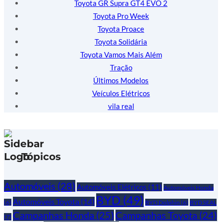
Toyota GR Supra GT4 EVO 2
Toyota Pro Week
Toyota Proace
Toyota Solidária
Toyota Vamos Mais Além
Tração
Últimos Modelos
Veículos Elétricos
vila real
Tópicos
Automóveis
(28)
Automóveis Elétricos
(11)
Automóveis Honda
BYD
(49)
Automóveis Toyota
(14)
(6)
BYD Dolphin
(6)
BYD SEAL
Campanhas Honda
(25)
Campanhas Toyota
(24)
(7)