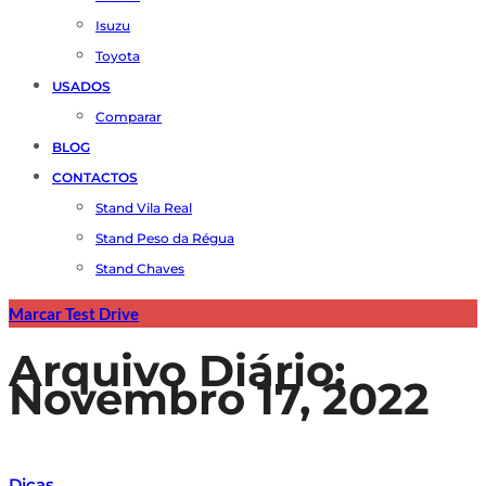
Isuzu
Toyota
USADOS
Comparar
BLOG
CONTACTOS
Stand Vila Real
Stand Peso da Régua
Stand Chaves
Marcar Test Drive
Arquivo Diário:
Novembro 17, 2022
Dicas