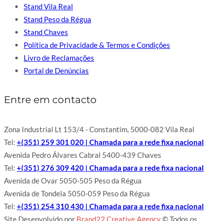
Stand Vila Real
Stand Peso da Régua
Stand Chaves
Política de Privacidade & Termos e Condições
Livro de Reclamações
Portal de Denúncias
Entre em contacto
Zona Industrial Lt 153/4 - Constantim, 5000-082 Vila Real
Tel:
+(351) 259 301 020 | Chamada para a rede fixa nacional
Avenida Pedro Álvares Cabral 5400-439 Chaves
Tel:
+(351) 276 309 420 | Chamada para a rede fixa nacional
Avenida de Ovar 5050-505 Peso da Régua
Avenida de Tondela 5050-059 Peso da Régua
Tel:
+(351) 254 310 430 | Chamada para a rede fixa nacional
Site Desenvolvido por
Brand22 Creative Agency
© Todos os