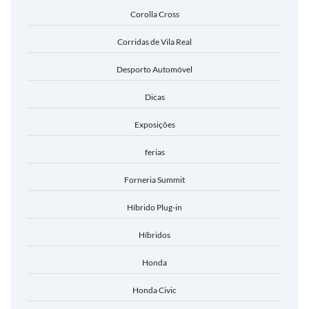
Corolla Cross
Corridas de Vila Real
Desporto Automóvel
Dicas
Exposições
ferias
Forneria Summit
Híbrido Plug-in
Híbridos
Honda
Honda Civic