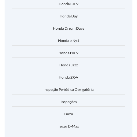
Honda CR-V
Honda Day
Honda Dream Days
Honda e:Ny1
Honda HR-V
Honda Jazz
Honda ZR-V
Inspeção Periódica Obrigatória
Inspeções
Isuzu
Isuzu D-Max