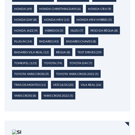
HONDA
(69)
HONDA CHRISTMAS DAYS
(6)
HONDA CR-V
(9)
HONDA DAY
(8)
HONDA HR-V
(15)
HONDA HR-V HYBRID
(5)
HONDA JAZZ
(9)
HÍBRIDOS
(5)
ISUZU
(7)
PESO DA RÉGUA
(8)
PLUG-IN
(14)
RADARES
(43)
RADARES CHAVES
(8)
RADARES VILA REAL
(12)
RÉGUA
(8)
TEST DRIVES
(29)
TOMEIFEL
(123)
TOYOTA
(74)
TOYOTA DAY
(7)
TOYOTA YARIS CROSS
(9)
TOYOTA YARIS CROSS 2022
(5)
TRÁS-OS-MONTES
(11)
VEÍCULOS
(20)
VILA REAL
(26)
YARIS CROSS
(8)
YARIS CROSS 2022
(5)