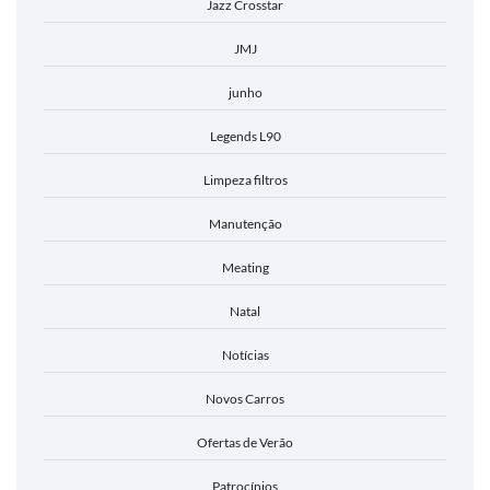
Jazz Crosstar
JMJ
junho
Legends L90
Limpeza filtros
Manutenção
Meating
Natal
Notícias
Novos Carros
Ofertas de Verão
Patrocínios