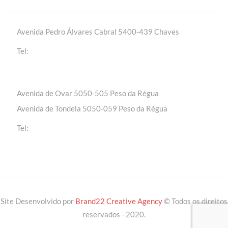
Avenida Pedro Álvares Cabral 5400-439 Chaves
+(351) 276 309 420 | Chamada para a rede fixa
Tel:
nacional
Avenida de Ovar 5050-505 Peso da Régua
Avenida de Tondela 5050-059 Peso da Régua
+(351) 254 310 430 | Chamada para a rede fixa
Tel:
nacional
Site Desenvolvido por
Brand22 Creative Agency
© Todos os direitos
reservados - 2020.