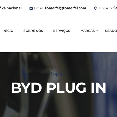
ixa nacional
tomeifel@tomeifel.com
Se
Email
Horário
INÍCIO
SOBRE NÓS
SERVIÇOS
MARCAS
USADO
Tópico
BYD PLUG IN