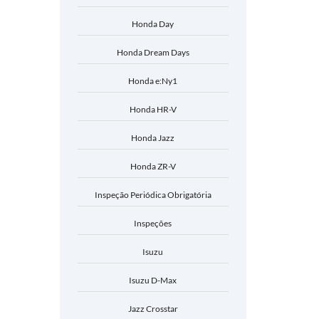
Honda Day
Honda Dream Days
Honda e:Ny1
Honda HR-V
Honda Jazz
Honda ZR-V
Inspeção Periódica Obrigatória
Inspeções
Isuzu
Isuzu D-Max
Jazz Crosstar