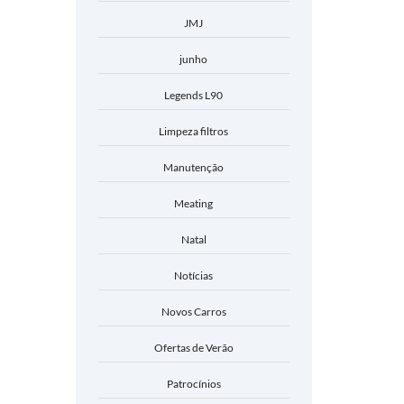
JMJ
junho
Legends L90
Limpeza filtros
Manutenção
Meating
Natal
Notícias
Novos Carros
Ofertas de Verão
Patrocínios