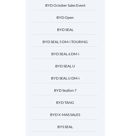
BYD October Sales Event
BYD Open
BYD SEAL
BYD SEAL 5 DM-i TOURING
BYD SEAL 6 DM-i
BYD SEAL U
BYD SEAL U DM-i
BYD Sealion 7
BYD TANG
BYD X-MAS SALES
BYS SEAL