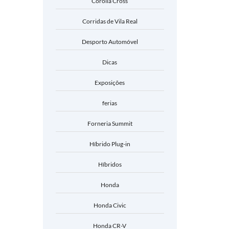
Corolla Cross
Corridas de Vila Real
Desporto Automóvel
Dicas
Exposições
ferias
Forneria Summit
Híbrido Plug-in
Híbridos
Honda
Honda Civic
Honda CR-V