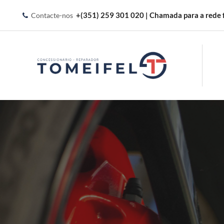
+(351) 259 301 020 | Chamada para a rede f
Contacte-nos