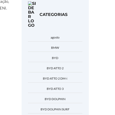
ação,
 ENI.
CATEGORIAS
agosto
BMW
BYD
BYD ATTO 2
BYD ATTO 2 DM-i
BYD ATTO 3
BYD DOLPHIN
BYD DOLPHIN SURF