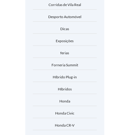
Corridas de Vila Real
Desporto Automóvel
Dicas
Exposições
ferias
Forneria Summit
Híbrido Plug-in
Híbridos
Honda
Honda Civic
Honda CR-V