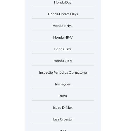
Honda Day
Honda Dream Days
Honda e:Ny1
Honda HR-V
Honda Jazz
Honda ZR-V
Inspeção Periódica Obrigatória
Inspeções
Isuzu
Isuzu D-Max
Jazz Crosstar
JMJ