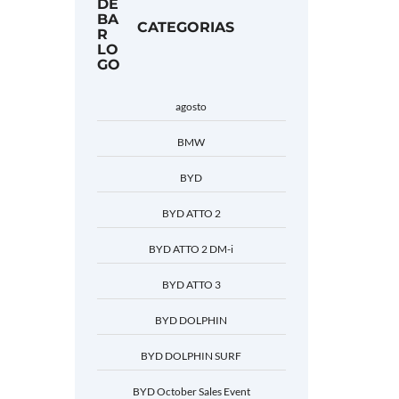
CATEGORIAS
agosto
BMW
BYD
BYD ATTO 2
BYD ATTO 2 DM-i
BYD ATTO 3
BYD DOLPHIN
BYD DOLPHIN SURF
BYD October Sales Event