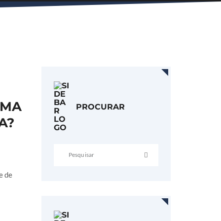
UMA
PROCURAR
A?
e de