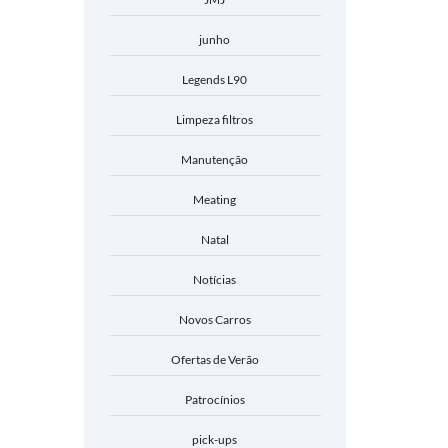
junho
Legends L90
Limpeza filtros
Manutenção
Meating
Natal
Notícias
Novos Carros
Ofertas de Verão
Patrocínios
pick-ups