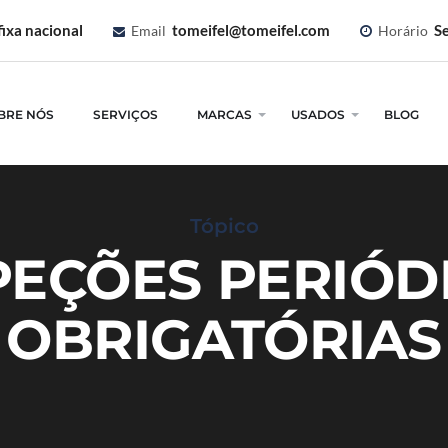
ixa nacional
tomeifel@tomeifel.com
Se
Email
Horário
BRE NÓS
SERVIÇOS
MARCAS
USADOS
BLOG
Tópico
PEÇÕES PERIÓD
OBRIGATÓRIAS