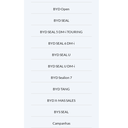
BYD Open
BYD SEAL
BYD SEAL 5 DM-i TOURING
BYD SEAL 6 DM-i
BYD SEAL U
BYD SEAL U DM-i
BYD Sealion 7
BYD TANG
BYD X-MAS SALES
BYS SEAL
Campanhas