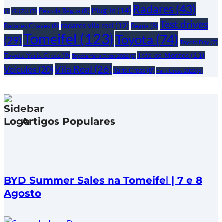
Radares
(43)
Plug-in
(14)
Peso da Régua
(8)
ISUZU
(7)
(5)
Test drives
radares vila real
(12)
Radares Chaves
(8)
Régua
(8)
Tomeifel
(123)
Toyota
(74)
(29)
Toyota Day
(7)
Trás-os-Montes
(11)
Toyota Yaris Cross
(9)
Toyota Yaris Cross 2022
(5)
Vila Real
(26)
Veículos
(20)
Yaris Cross
(8)
Yaris Cross 2022
(5)
Artigos Populares
BYD Summer Sales na Tomeifel | 7 e 8
Agosto