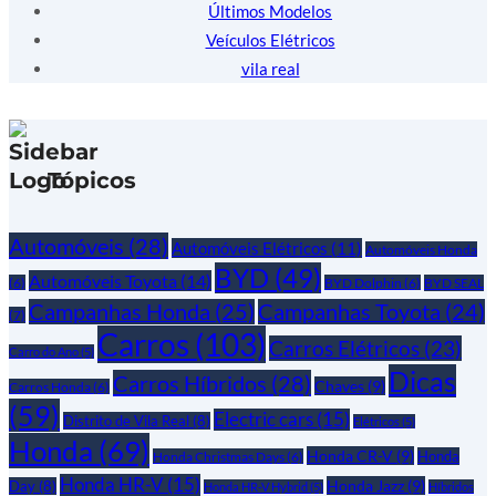
Últimos Modelos
Veículos Elétricos
vila real
Tópicos
Automóveis
(28)
Automóveis Elétricos
(11)
Automóveis Honda
BYD
(49)
Automóveis Toyota
(14)
(6)
BYD Dolphin
(6)
BYD SEAL
Campanhas Honda
(25)
Campanhas Toyota
(24)
(7)
Carros
(103)
Carros Elétricos
(23)
Carro do Ano
(5)
Dicas
Carros Híbridos
(28)
Chaves
(9)
Carros Honda
(6)
(59)
Electric cars
(15)
Distrito de Vila Real
(8)
Elétricos
(5)
Honda
(69)
Honda CR-V
(9)
Honda
Honda Christmas Days
(6)
Honda HR-V
(15)
Honda Jazz
(9)
Day
(8)
Honda HR-V Hybrid
(5)
Híbridos