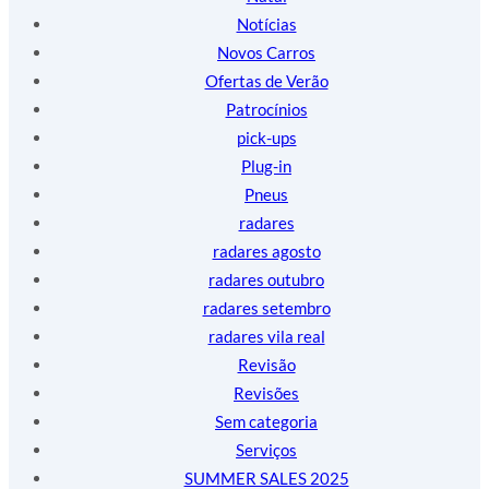
Notícias
Novos Carros
Ofertas de Verão
Patrocínios
pick-ups
Plug-in
Pneus
radares
radares agosto
radares outubro
radares setembro
radares vila real
Revisão
Revisões
Sem categoria
Serviços
SUMMER SALES 2025