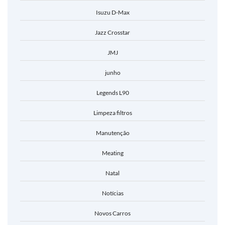
Isuzu D-Max
Jazz Crosstar
JMJ
junho
Legends L90
Limpeza filtros
Manutenção
Meating
Natal
Notícias
Novos Carros