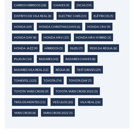
CARROS HÍBRIDOS
(28)
CHAVES
(9)
DICAS
(59)
DISTRITO DE VILA REAL
(8)
ELECTRIC CARS
(15)
ELÉTRICOS
(5)
HONDA
(69)
HONDA CHRISTMAS DAYS
(6)
HONDA CR-V
(9)
HONDA DAY
(8)
HONDA HR-V
(15)
HONDA HR-V HYBRID
(5)
HONDA JAZZ
(9)
HÍBRIDOS
(5)
ISUZU
(7)
PESO DA RÉGUA
(8)
PLUG-IN
(14)
RADARES
(43)
RADARES CHAVES
(8)
RADARES VILA REAL
(12)
RÉGUA
(8)
TEST DRIVES
(29)
TOMEIFEL
(123)
TOYOTA
(74)
TOYOTA DAY
(7)
TOYOTA YARIS CROSS
(9)
TOYOTA YARIS CROSS 2022
(5)
TRÁS-OS-MONTES
(11)
VEÍCULOS
(20)
VILA REAL
(26)
YARIS CROSS
(8)
YARIS CROSS 2022
(5)