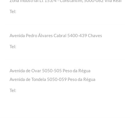
Zona Industrial Lt 153/4 - Constantim, 5000-082 Vila Real
+(351) 259 301 020 | Chamada para a rede fixa
Tel:
nacional
Avenida Pedro Álvares Cabral 5400-439 Chaves
+(351) 276 309 420 | Chamada para a rede fixa
Tel:
nacional
Avenida de Ovar 5050-505 Peso da Régua
Avenida de Tondela 5050-059 Peso da Régua
+(351) 254 310 430 | Chamada para a rede fixa
Tel:
nacional