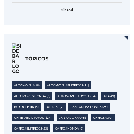
vila real
TÓPICOS
AUTOMÓVEIS
(28)
AUTOMÓVEIS ELÉTRICOS
(11)
AUTOMÓVEIS HONDA
(6)
AUTOMÓVEIS TOYOTA
(14)
BYD
(49)
BYD DOLPHIN
(6)
BYD SEAL
(7)
CAMPANHAS HONDA
(25)
CAMPANHAS TOYOTA
(24)
CARRO DO ANO
(5)
CARROS
(103)
CARROS ELÉTRICOS
(23)
CARROS HONDA
(6)