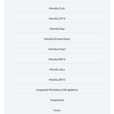
Honda Civic
Honda CR-V
Honda Day
Honda Dream Days
Honda e:Ny1
Honda HR-V
Honda Jazz
Honda ZR-V
Inspeção Periódica Obrigatória
Inspeções
Isuzu