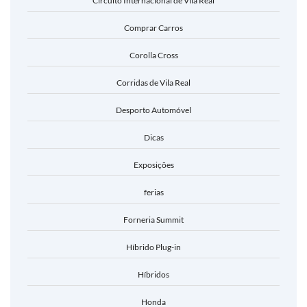
Circuito Internacional de Vila Real
Comprar Carros
Corolla Cross
Corridas de Vila Real
Desporto Automóvel
Dicas
Exposições
ferias
Forneria Summit
Híbrido Plug-in
Híbridos
Honda