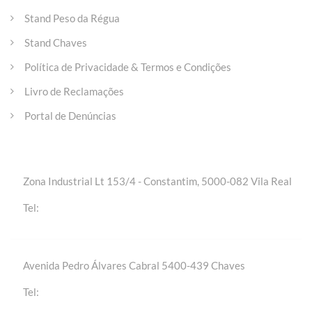
Stand Peso da Régua
Stand Chaves
Política de Privacidade & Termos e Condições
Livro de Reclamações
Portal de Denúncias
Entre em contacto
Zona Industrial Lt 153/4 - Constantim, 5000-082 Vila Real
+(351) 259 301 020 | Chamada para a rede fixa
Tel:
nacional
Avenida Pedro Álvares Cabral 5400-439 Chaves
+(351) 276 309 420 | Chamada para a rede fixa
Tel:
nacional