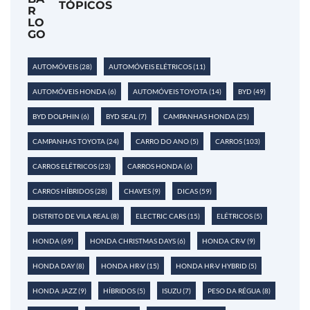
TÓPICOS
AUTOMÓVEIS
(28)
AUTOMÓVEIS ELÉTRICOS
(11)
AUTOMÓVEIS HONDA
(6)
AUTOMÓVEIS TOYOTA
(14)
BYD
(49)
BYD DOLPHIN
(6)
BYD SEAL
(7)
CAMPANHAS HONDA
(25)
CAMPANHAS TOYOTA
(24)
CARRO DO ANO
(5)
CARROS
(103)
CARROS ELÉTRICOS
(23)
CARROS HONDA
(6)
CARROS HÍBRIDOS
(28)
CHAVES
(9)
DICAS
(59)
DISTRITO DE VILA REAL
(8)
ELECTRIC CARS
(15)
ELÉTRICOS
(5)
HONDA
(69)
HONDA CHRISTMAS DAYS
(6)
HONDA CR-V
(9)
HONDA DAY
(8)
HONDA HR-V
(15)
HONDA HR-V HYBRID
(5)
HONDA JAZZ
(9)
HÍBRIDOS
(5)
ISUZU
(7)
PESO DA RÉGUA
(8)