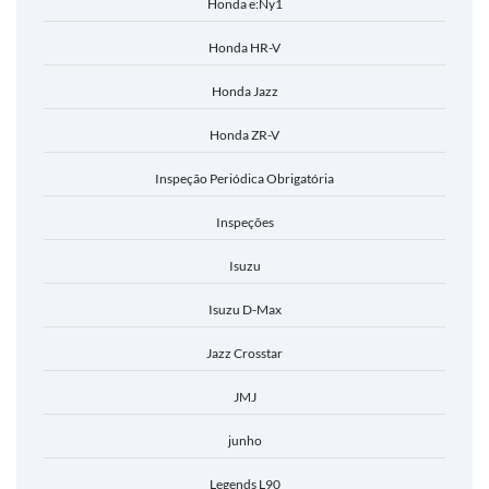
Honda e:Ny1
Honda HR-V
Honda Jazz
Honda ZR-V
Inspeção Periódica Obrigatória
Inspeções
Isuzu
Isuzu D-Max
Jazz Crosstar
JMJ
junho
Legends L90