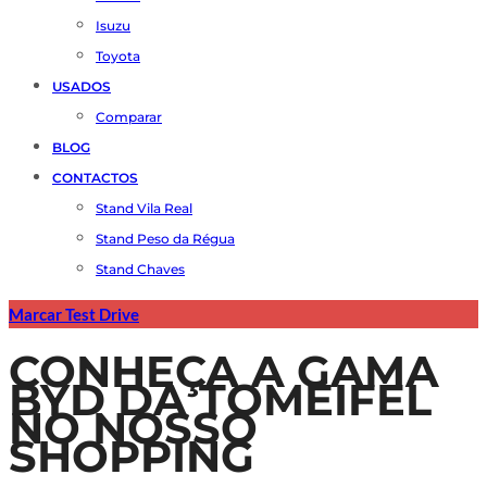
Isuzu
Toyota
USADOS
Comparar
BLOG
CONTACTOS
Stand Vila Real
Stand Peso da Régua
Stand Chaves
Marcar Test Drive
CONHEÇA A GAMA
BYD DA TOMEIFEL
NO NOSSO
SHOPPING