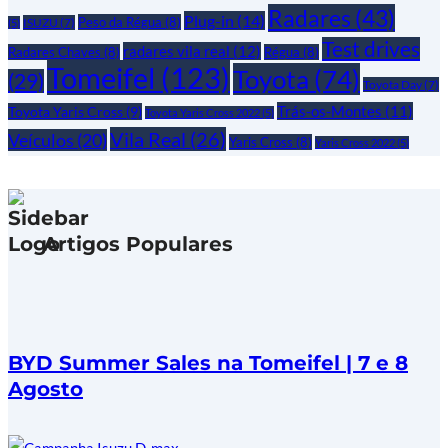
Radares
(43)
Plug-in
(14)
Peso da Régua
(8)
ISUZU
(7)
(5)
Test drives
radares vila real
(12)
Radares Chaves
(8)
Régua
(8)
Tomeifel
(123)
Toyota
(74)
(29)
Toyota Day
(7)
Trás-os-Montes
(11)
Toyota Yaris Cross
(9)
Toyota Yaris Cross 2022
(5)
Vila Real
(26)
Veículos
(20)
Yaris Cross
(8)
Yaris Cross 2022
(5)
Artigos Populares
BYD Summer Sales na Tomeifel | 7 e 8
Agosto