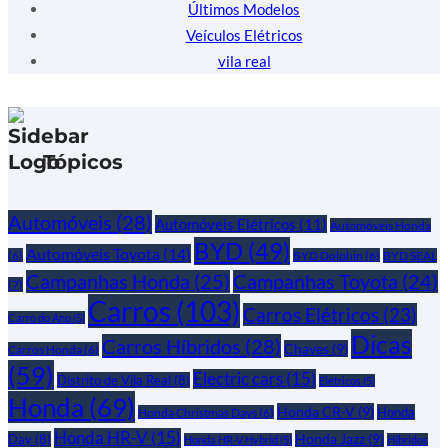
Últimos Modelos
Veículos Elétricos
vila real
Tópicos
Automóveis
(28)
Automóveis Elétricos
(11)
Automóveis Honda
BYD
(49)
Automóveis Toyota
(14)
(6)
BYD Dolphin
(6)
BYD SEAL
Campanhas Honda
(25)
Campanhas Toyota
(24)
(7)
Carros
(103)
Carros Elétricos
(23)
Carro do Ano
(5)
Dicas
Carros Híbridos
(28)
Chaves
(9)
Carros Honda
(6)
(59)
Electric cars
(15)
Distrito de Vila Real
(8)
Elétricos
(5)
Honda
(69)
Honda CR-V
(9)
Honda
Honda Christmas Days
(6)
Honda HR-V
(15)
Honda Jazz
(9)
Day
(8)
Honda HR-V Hybrid
(5)
Híbridos