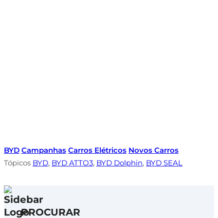
BYD
Campanhas
Carros Elétricos
Novos Carros
Tópicos
BYD
,
BYD ATTO3
,
BYD Dolphin
,
BYD SEAL
PROCURAR