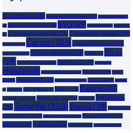
Automóveis
(28)
Automóveis Elétricos
(11)
Automóveis Honda
BYD
(49)
Automóveis Toyota
(14)
(6)
BYD Dolphin
(6)
BYD SEAL
Campanhas Honda
(25)
Campanhas Toyota
(24)
(7)
Carros
(103)
Carros Elétricos
(23)
Carro do Ano
(5)
Dicas
Carros Híbridos
(28)
Chaves
(9)
Carros Honda
(6)
(59)
Electric cars
(15)
Distrito de Vila Real
(8)
Elétricos
(5)
Honda
(69)
Honda CR-V
(9)
Honda
Honda Christmas Days
(6)
Honda HR-V
(15)
Honda Jazz
(9)
Day
(8)
Honda HR-V Hybrid
(5)
Híbridos
Radares
(43)
Plug-in
(14)
Peso da Régua
(8)
ISUZU
(7)
(5)
Test drives
radares vila real
(12)
Radares Chaves
(8)
Régua
(8)
Tomeifel
(123)
Toyota
(74)
(29)
Toyota Day
(7)
Trás-os-Montes
(11)
Toyota Yaris Cross
(9)
Toyota Yaris Cross 2022
(5)
Vila Real
(26)
Veículos
(20)
Yaris Cross
(8)
Yaris Cross 2022
(5)