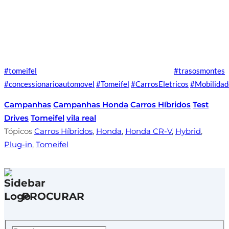
#tomeifel
#trasosmontes
#concessionarioautomovel
#Tomeifel
#CarrosEletricos
#Mobilidad
Campanhas
Campanhas Honda
Carros Híbridos
Test
Drives
Tomeifel
vila real
Tópicos
Carros Híbridos
,
Honda
,
Honda CR-V
,
Hybrid
,
Plug-in
,
Tomeifel
PROCURAR