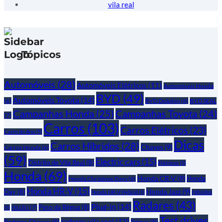
vila real
Tópicos
Automóveis
(28)
Automóveis Elétricos
(11)
Automóveis Honda
BYD
(49)
Automóveis Toyota
(14)
(6)
BYD Dolphin
(6)
BYD SEAL
Campanhas Honda
(25)
Campanhas Toyota
(24)
(7)
Carros
(103)
Carros Elétricos
(23)
Carro do Ano
(5)
Dicas
Carros Híbridos
(28)
Chaves
(9)
Carros Honda
(6)
(59)
Electric cars
(15)
Distrito de Vila Real
(8)
Elétricos
(5)
Honda
(69)
Honda CR-V
(9)
Honda
Honda Christmas Days
(6)
Honda HR-V
(15)
Honda Jazz
(9)
Day
(8)
Honda HR-V Hybrid
(5)
Híbridos
Radares
(43)
Plug-in
(14)
Peso da Régua
(8)
ISUZU
(7)
(5)
Test drives
radares vila real
(12)
Radares Chaves
(8)
Régua
(8)