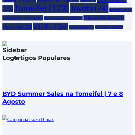
Tomeifel
(123)
Toyota
(74)
(29)
Toyota Day
(7)
Trás-os-Montes
(11)
Toyota Yaris Cross
(9)
Toyota Yaris Cross 2022
(5)
Vila Real
(26)
Veículos
(20)
Yaris Cross
(8)
Yaris Cross 2022
(5)
Artigos Populares
BYD Summer Sales na Tomeifel | 7 e 8
Agosto