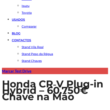
Isuzu
Toyota
USADOS
Comparar
BLOG
CONTACTOS
Stand Vila Real
Stand Peso da Régua
Stand Chaves
Marcar Test Drive
Honda CR‑V Plug-in
Hybrid – 60.750€
Chave na Mão