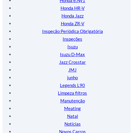
Honda e:Ny1
Honda HR-V
Honda Jazz
Honda ZR-V
Inspeção Periódica Obrigatória
Inspeções
Isuzu
Isuzu D-Max
Jazz Crosstar
JMJ
junho
Legends L90
Limpeza filtros
Manutenção
Meating
Natal
Notícias
Novos Carros