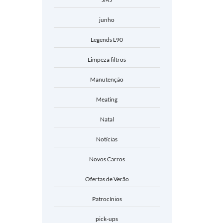
junho
Legends L90
Limpeza filtros
Manutenção
Meating
Natal
Notícias
Novos Carros
Ofertas de Verão
Patrocínios
pick-ups