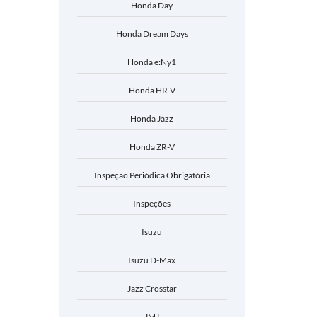
Honda Day
Honda Dream Days
Honda e:Ny1
Honda HR-V
Honda Jazz
Honda ZR-V
Inspeção Periódica Obrigatória
Inspeções
Isuzu
Isuzu D-Max
Jazz Crosstar
JMJ