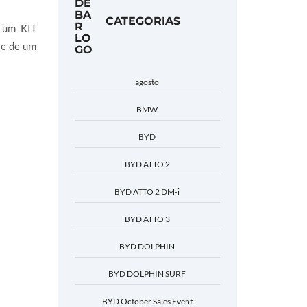
CATEGORIAS
r um KIT
te de um
agosto
BMW
BYD
BYD ATTO 2
BYD ATTO 2 DM-i
BYD ATTO 3
BYD DOLPHIN
BYD DOLPHIN SURF
BYD October Sales Event