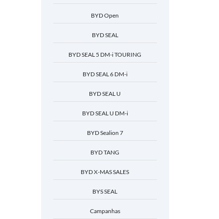
BYD Open
BYD SEAL
BYD SEAL 5 DM-i TOURING
BYD SEAL 6 DM-i
BYD SEAL U
BYD SEAL U DM-i
BYD Sealion 7
BYD TANG
BYD X-MAS SALES
BYS SEAL
Campanhas