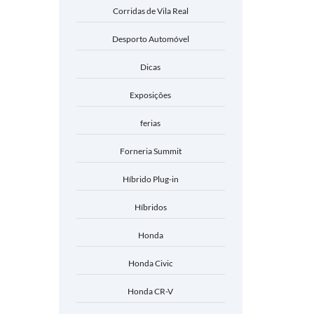
Corridas de Vila Real
Desporto Automóvel
Dicas
Exposições
ferias
Forneria Summit
Híbrido Plug-in
Híbridos
Honda
Honda Civic
Honda CR-V