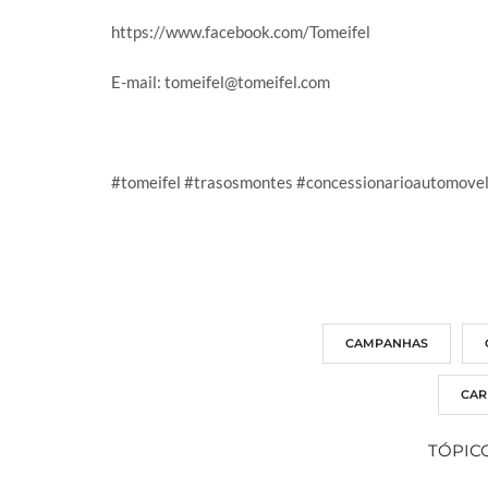
https://www.facebook.com/Tomeifel
E-mail:
tomeifel@tomeifel.com
#tomeifel
#trasosmontes
#concessionarioautomove
CAMPANHAS
CAR
TÓPIC