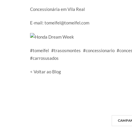
Concessionária em Vila Real
E-mail:
tomeifel@tomeifel.com
#tomeifel
#trasosmontes
#concessionario
#conce
#carrosusados
< Voltar ao Blog
CAMPA