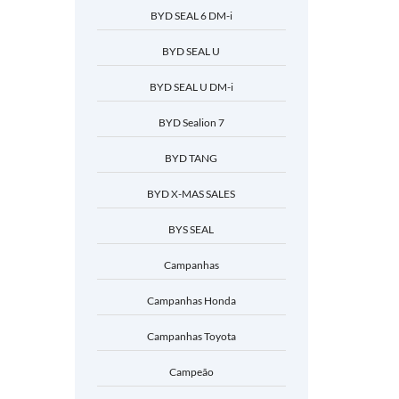
BYD SEAL 6 DM-i
BYD SEAL U
BYD SEAL U DM-i
BYD Sealion 7
BYD TANG
BYD X-MAS SALES
BYS SEAL
Campanhas
Campanhas Honda
Campanhas Toyota
Campeão