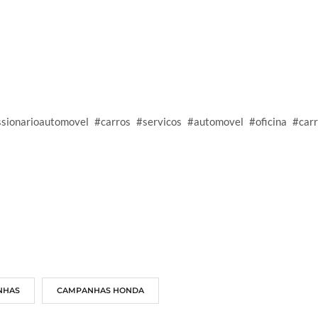
ssionarioautomovel
#carros
#servicos
#automovel
#oficina
#car
NHAS
CAMPANHAS HONDA