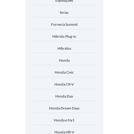
Exposições
ferias
Forneria Summit
Híbrido Plug-in
Híbridos
Honda
Honda Civic
Honda CR-V
Honda Day
Honda Dream Days
Honda e:Ny1
Honda HR-V