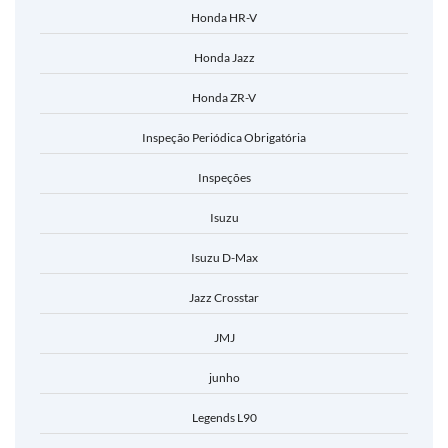
Honda HR-V
Honda Jazz
Honda ZR-V
Inspeção Periódica Obrigatória
Inspeções
Isuzu
Isuzu D-Max
Jazz Crosstar
JMJ
junho
Legends L90