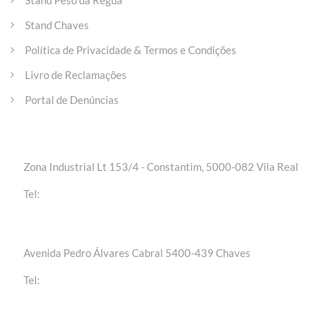
Stand Peso da Régua
Stand Chaves
Política de Privacidade & Termos e Condições
Livro de Reclamações
Portal de Denúncias
Entre em contacto
Zona Industrial Lt 153/4 - Constantim, 5000-082 Vila Real
+(351) 259 301 020 | Chamada para a rede fixa
Tel:
nacional
Avenida Pedro Álvares Cabral 5400-439 Chaves
+(351) 276 309 420 | Chamada para a rede fixa
Tel:
nacional