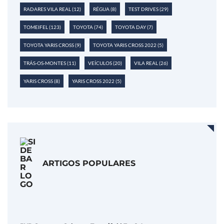
RADARES VILA REAL
(12)
RÉGUA
(8)
TEST DRIVES
(29)
TOMEIFEL
(123)
TOYOTA
(74)
TOYOTA DAY
(7)
TOYOTA YARIS CROSS
(9)
TOYOTA YARIS CROSS 2022
(5)
TRÁS-OS-MONTES
(11)
VEÍCULOS
(20)
VILA REAL
(26)
YARIS CROSS
(8)
YARIS CROSS 2022
(5)
ARTIGOS POPULARES