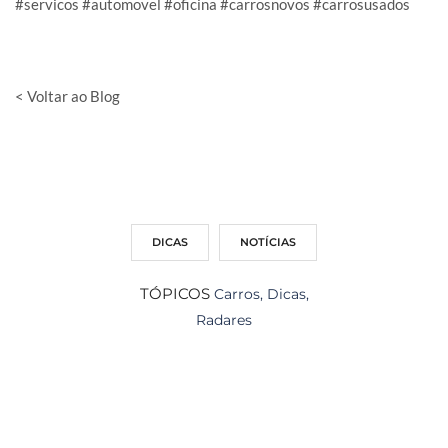
#servicos #automovel #oficina #carrosnovos #carrosusados
< Voltar ao Blog
DICAS
NOTÍCIAS
TÓPICOS
Carros
,
Dicas
,
Radares