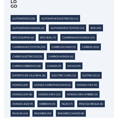
AUTOMÓVEIS
(28)
AUTOMÓVEIS ELÉTRICOS
(11)
AUTOMÓVEIS HONDA
(6)
AUTOMÓVEIS TOYOTA
(14)
BYD
(49)
BYD DOLPHIN
(6)
BYD SEAL
(7)
CAMPANHAS HONDA
(25)
CAMPANHAS TOYOTA
(24)
CARRO DO ANO
(5)
CARROS
(103)
CARROS ELÉTRICOS
(23)
CARROS HONDA
(6)
CARROS HÍBRIDOS
(28)
CHAVES
(9)
DICAS
(59)
DISTRITO DE VILA REAL
(8)
ELECTRIC CARS
(15)
ELÉTRICOS
(5)
HONDA
(69)
HONDA CHRISTMAS DAYS
(6)
HONDA CR-V
(9)
HONDA DAY
(8)
HONDA HR-V
(15)
HONDA HR-V HYBRID
(5)
HONDA JAZZ
(9)
HÍBRIDOS
(5)
ISUZU
(7)
PESO DA RÉGUA
(8)
PLUG-IN
(14)
RADARES
(43)
RADARES CHAVES
(8)