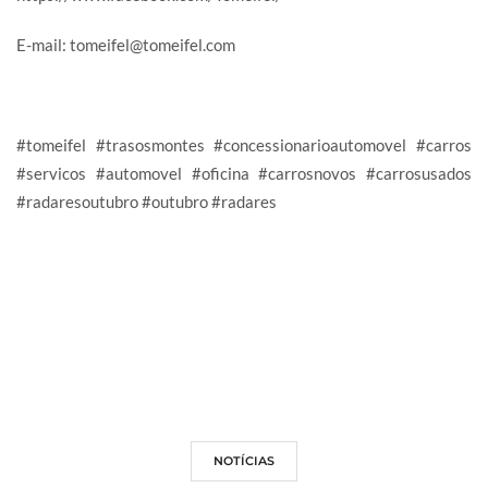
E-mail: tomeifel@tomeifel.com
#tomeifel #trasosmontes #concessionarioautomovel #carros
#servicos #automovel #oficina #carrosnovos #carrosusados
#radaresoutubro #outubro #radares
NOTÍCIAS