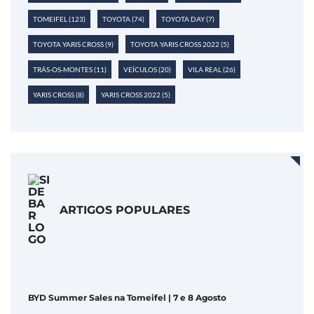
TOMEIFEL
(123)
TOYOTA
(74)
TOYOTA DAY
(7)
TOYOTA YARIS CROSS
(9)
TOYOTA YARIS CROSS 2022
(5)
TRÁS-OS-MONTES
(11)
VEÍCULOS
(20)
VILA REAL
(26)
YARIS CROSS
(8)
YARIS CROSS 2022
(5)
ARTIGOS POPULARES
BYD Summer Sales na Tomeifel | 7 e 8 Agosto