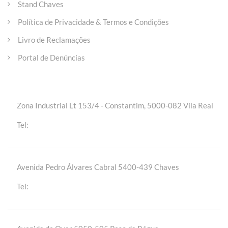
Stand Chaves
Política de Privacidade & Termos e Condições
Livro de Reclamações
Portal de Denúncias
Entre em contacto
Zona Industrial Lt 153/4 - Constantim, 5000-082 Vila Real
+(351) 259 301 020 | Chamada para a rede fixa
Tel:
nacional
Avenida Pedro Álvares Cabral 5400-439 Chaves
+(351) 276 309 420 | Chamada para a rede fixa
Tel:
nacional