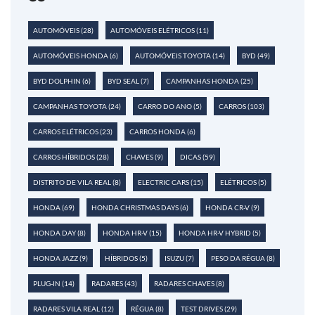
AUTOMÓVEIS
(28)
AUTOMÓVEIS ELÉTRICOS
(11)
AUTOMÓVEIS HONDA
(6)
AUTOMÓVEIS TOYOTA
(14)
BYD
(49)
BYD DOLPHIN
(6)
BYD SEAL
(7)
CAMPANHAS HONDA
(25)
CAMPANHAS TOYOTA
(24)
CARRO DO ANO
(5)
CARROS
(103)
CARROS ELÉTRICOS
(23)
CARROS HONDA
(6)
CARROS HÍBRIDOS
(28)
CHAVES
(9)
DICAS
(59)
DISTRITO DE VILA REAL
(8)
ELECTRIC CARS
(15)
ELÉTRICOS
(5)
HONDA
(69)
HONDA CHRISTMAS DAYS
(6)
HONDA CR-V
(9)
HONDA DAY
(8)
HONDA HR-V
(15)
HONDA HR-V HYBRID
(5)
HONDA JAZZ
(9)
HÍBRIDOS
(5)
ISUZU
(7)
PESO DA RÉGUA
(8)
PLUG-IN
(14)
RADARES
(43)
RADARES CHAVES
(8)
RADARES VILA REAL
(12)
RÉGUA
(8)
TEST DRIVES
(29)