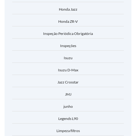
Honda Jazz
Honda ZR-V
Inspeção Periódica Obrigatória
Inspeções
Isuzu
Isuzu D-Max
Jazz Crosstar
JMJ
junho
Legends L90
Limpeza filtros