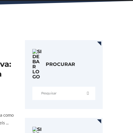
va:
PROCURAR
a
ba como
s ...