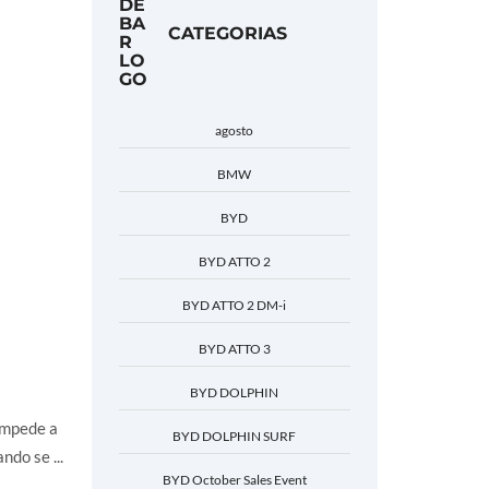
CATEGORIAS
agosto
BMW
BYD
BYD ATTO 2
BYD ATTO 2 DM-i
BYD ATTO 3
BYD DOLPHIN
impede a
BYD DOLPHIN SURF
do se ...
BYD October Sales Event