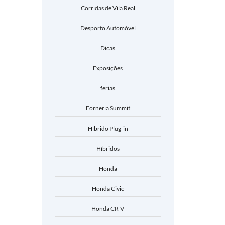
Corridas de Vila Real
Desporto Automóvel
Dicas
Exposições
ferias
Forneria Summit
Híbrido Plug-in
Híbridos
Honda
Honda Civic
Honda CR-V