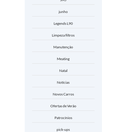
junho
Legends L90
Limpeza filtros
Manutenção
Meating
Natal
Notícias
Novos Carros
Ofertas de Verão
Patrocínios
pick-ups