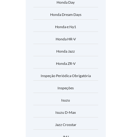
Honda Day
Honda Dream Days
Honda e:Ny1
Honda HR-V
Honda Jazz
Honda ZR-V
Inspeção Periódica Obrigatória
Inspeções
Isuzu
Isuzu D-Max
Jazz Crosstar
JMJ