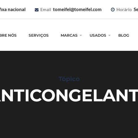
ixa nacional
tomeifel@tomeifel.com
Se
Email
Horário
BRE NÓS
SERVIÇOS
MARCAS
USADOS
BLOG
Tópico
NTICONGELAN