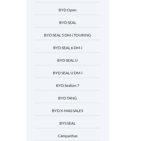
BYD Open
BYD SEAL
BYD SEAL 5 DM-i TOURING
BYD SEAL 6 DM-i
BYD SEAL U
BYD SEAL U DM-i
BYD Sealion 7
BYD TANG
BYD X-MAS SALES
BYS SEAL
Campanhas