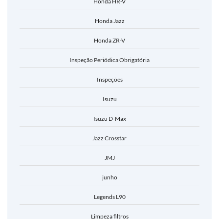
Honda HR-V
Honda Jazz
Honda ZR-V
Inspeção Periódica Obrigatória
Inspeções
Isuzu
Isuzu D-Max
Jazz Crosstar
JMJ
junho
Legends L90
Limpeza filtros