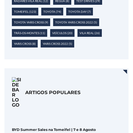
RADARES VILA REAL
(12)
RÉGUA
(8)
TEST DRIVES
(29)
TOMEIFEL
(123)
TOYOTA
(74)
TOYOTA DAY
(7)
TOYOTA YARIS CROSS
(9)
TOYOTA YARIS CROSS 2022
(5)
TRÁS-OS-MONTES
(11)
VEÍCULOS
(20)
VILA REAL
(26)
YARIS CROSS
(8)
YARIS CROSS 2022
(5)
ARTIGOS POPULARES
BYD Summer Sales na Tomeifel | 7 e 8 Agosto