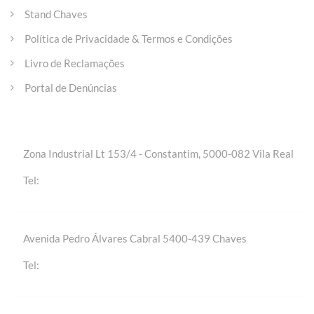
Stand Chaves
Política de Privacidade & Termos e Condições
Livro de Reclamações
Portal de Denúncias
Entre em contacto
Zona Industrial Lt 153/4 - Constantim, 5000-082 Vila Real
+(351) 259 301 020 | Chamada para a rede fixa
Tel:
nacional
Avenida Pedro Álvares Cabral 5400-439 Chaves
+(351) 276 309 420 | Chamada para a rede fixa
Tel:
nacional