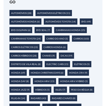
AUTOMÓVEIS
(28)
AUTOMÓVEIS ELÉTRICOS
(11)
AUTOMÓVEIS HONDA
(6)
AUTOMÓVEIS TOYOTA
(14)
BYD
(49)
BYD DOLPHIN
(6)
BYD SEAL
(7)
CAMPANHAS HONDA
(25)
CAMPANHAS TOYOTA
(24)
CARRO DO ANO
(5)
CARROS
(103)
CARROS ELÉTRICOS
(23)
CARROS HONDA
(6)
CARROS HÍBRIDOS
(28)
CHAVES
(9)
DICAS
(59)
DISTRITO DE VILA REAL
(8)
ELECTRIC CARS
(15)
ELÉTRICOS
(5)
HONDA
(69)
HONDA CHRISTMAS DAYS
(6)
HONDA CR-V
(9)
HONDA DAY
(8)
HONDA HR-V
(15)
HONDA HR-V HYBRID
(5)
HONDA JAZZ
(9)
HÍBRIDOS
(5)
ISUZU
(7)
PESO DA RÉGUA
(8)
PLUG-IN
(14)
RADARES
(43)
RADARES CHAVES
(8)