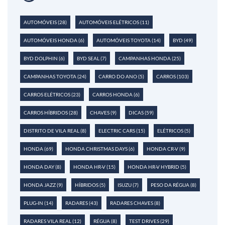
AUTOMÓVEIS
(28)
AUTOMÓVEIS ELÉTRICOS
(11)
AUTOMÓVEIS HONDA
(6)
AUTOMÓVEIS TOYOTA
(14)
BYD
(49)
BYD DOLPHIN
(6)
BYD SEAL
(7)
CAMPANHAS HONDA
(25)
CAMPANHAS TOYOTA
(24)
CARRO DO ANO
(5)
CARROS
(103)
CARROS ELÉTRICOS
(23)
CARROS HONDA
(6)
CARROS HÍBRIDOS
(28)
CHAVES
(9)
DICAS
(59)
DISTRITO DE VILA REAL
(8)
ELECTRIC CARS
(15)
ELÉTRICOS
(5)
HONDA
(69)
HONDA CHRISTMAS DAYS
(6)
HONDA CR-V
(9)
HONDA DAY
(8)
HONDA HR-V
(15)
HONDA HR-V HYBRID
(5)
HONDA JAZZ
(9)
HÍBRIDOS
(5)
ISUZU
(7)
PESO DA RÉGUA
(8)
PLUG-IN
(14)
RADARES
(43)
RADARES CHAVES
(8)
RADARES VILA REAL
(12)
RÉGUA
(8)
TEST DRIVES
(29)