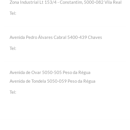
Zona Industrial Lt 153/4 - Constantim, 5000-082 Vila Real
+(351) 259 301 020 | Chamada para a rede fixa
Tel:
nacional
Avenida Pedro Álvares Cabral 5400-439 Chaves
+(351) 276 309 420 | Chamada para a rede fixa
Tel:
nacional
Avenida de Ovar 5050-505 Peso da Régua
Avenida de Tondela 5050-059 Peso da Régua
+(351) 254 310 430 | Chamada para a rede fixa
Tel:
nacional