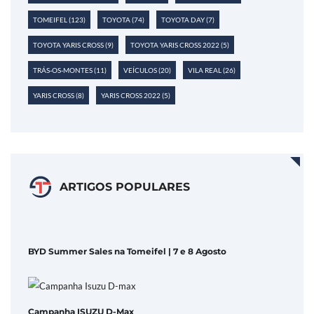
TOMEIFEL
(123)
TOYOTA
(74)
TOYOTA DAY
(7)
TOYOTA YARIS CROSS
(9)
TOYOTA YARIS CROSS 2022
(5)
TRÁS-OS-MONTES
(11)
VEÍCULOS
(20)
VILA REAL
(26)
YARIS CROSS
(8)
YARIS CROSS 2022
(5)
ARTIGOS POPULARES
BYD Summer Sales na Tomeifel | 7 e 8 Agosto
Campanha ISUZU D-Max