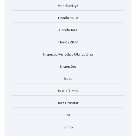
Honda e:Ny1
Honda HR-V
Honda Jazz
Honda ZR-V
Inspeção Periódica Obrigatória
Inspeções
Isuzu
Isuzu D-Max
Jazz Crosstar
JMJ
junho