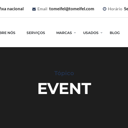
ixa nacional
tomeifel@tomeifel.com
Se
Email
Horário
BRE NÓS
SERVIÇOS
MARCAS
USADOS
BLOG
Tópico
EVENT