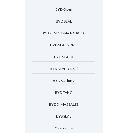
BYD Open
BYD SEAL
BYD SEAL 5 DM-i TOURING
BYD SEAL 6 DM-i
BYD SEAL U
BYD SEAL U DM-i
BYD Sealion 7
BYD TANG
BYD X-MAS SALES
BYS SEAL
Campanhas