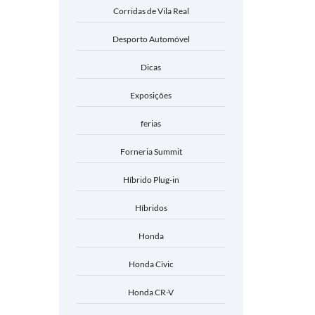
Corridas de Vila Real
Desporto Automóvel
Dicas
Exposições
ferias
Forneria Summit
Híbrido Plug-in
Híbridos
Honda
Honda Civic
Honda CR-V