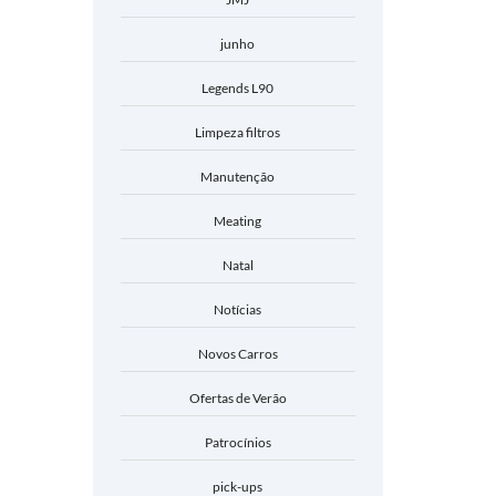
junho
Legends L90
Limpeza filtros
Manutenção
Meating
Natal
Notícias
Novos Carros
Ofertas de Verão
Patrocínios
pick-ups