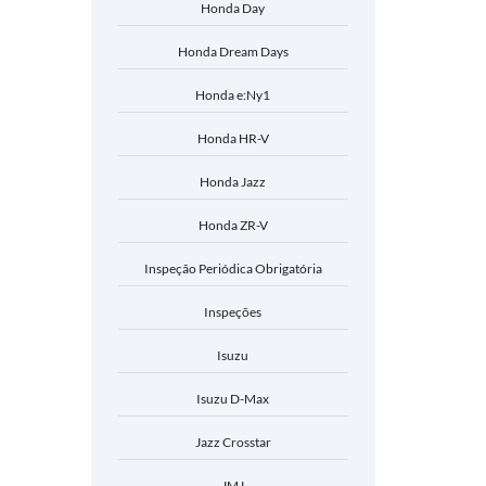
Honda Day
Honda Dream Days
Honda e:Ny1
Honda HR-V
Honda Jazz
Honda ZR-V
Inspeção Periódica Obrigatória
Inspeções
Isuzu
Isuzu D-Max
Jazz Crosstar
JMJ