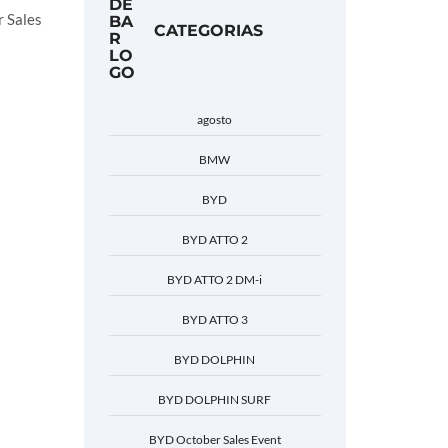
r Sales
CATEGORIAS
agosto
BMW
BYD
BYD ATTO 2
BYD ATTO 2 DM-i
BYD ATTO 3
BYD DOLPHIN
BYD DOLPHIN SURF
BYD October Sales Event