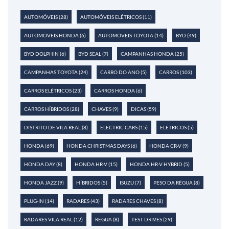
AUTOMÓVEIS
(28)
AUTOMÓVEIS ELÉTRICOS
(11)
AUTOMÓVEIS HONDA
(6)
AUTOMÓVEIS TOYOTA
(14)
BYD
(49)
BYD DOLPHIN
(6)
BYD SEAL
(7)
CAMPANHAS HONDA
(25)
CAMPANHAS TOYOTA
(24)
CARRO DO ANO
(5)
CARROS
(103)
CARROS ELÉTRICOS
(23)
CARROS HONDA
(6)
CARROS HÍBRIDOS
(28)
CHAVES
(9)
DICAS
(59)
DISTRITO DE VILA REAL
(8)
ELECTRIC CARS
(15)
ELÉTRICOS
(5)
HONDA
(69)
HONDA CHRISTMAS DAYS
(6)
HONDA CR-V
(9)
HONDA DAY
(8)
HONDA HR-V
(15)
HONDA HR-V HYBRID
(5)
HONDA JAZZ
(9)
HÍBRIDOS
(5)
ISUZU
(7)
PESO DA RÉGUA
(8)
PLUG-IN
(14)
RADARES
(43)
RADARES CHAVES
(8)
RADARES VILA REAL
(12)
RÉGUA
(8)
TEST DRIVES
(29)