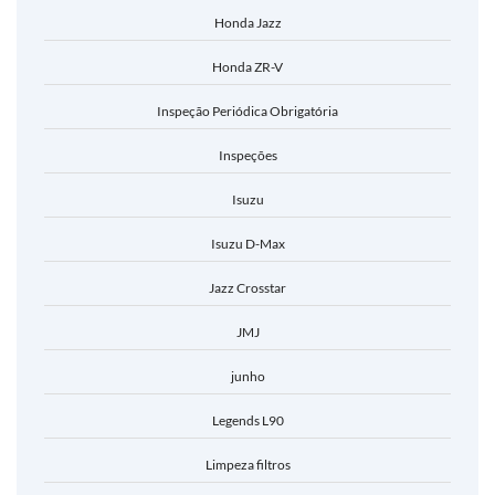
Honda Jazz
Honda ZR-V
Inspeção Periódica Obrigatória
Inspeções
Isuzu
Isuzu D-Max
Jazz Crosstar
JMJ
junho
Legends L90
Limpeza filtros