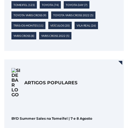
TOMEIFEL
(123)
TOYOTA
(74)
TOYOTA DAY
(7)
TOYOTA YARIS CROSS
(9)
TOYOTA YARIS CROSS 2022
(5)
TRÁS-OS-MONTES
(11)
VEÍCULOS
(20)
VILA REAL
(26)
YARIS CROSS
(8)
YARIS CROSS 2022
(5)
ARTIGOS POPULARES
BYD Summer Sales na Tomeifel | 7 e 8 Agosto