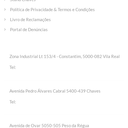
Política de Privacidade & Termos e Condições
Livro de Reclamações
Portal de Denúncias
Entre em contacto
Zona Industrial Lt 153/4 - Constantim, 5000-082 Vila Real
+(351) 259 301 020 | Chamada para a rede fixa
Tel:
nacional
Avenida Pedro Álvares Cabral 5400-439 Chaves
+(351) 276 309 420 | Chamada para a rede fixa
Tel:
nacional
Avenida de Ovar 5050-505 Peso da Régua