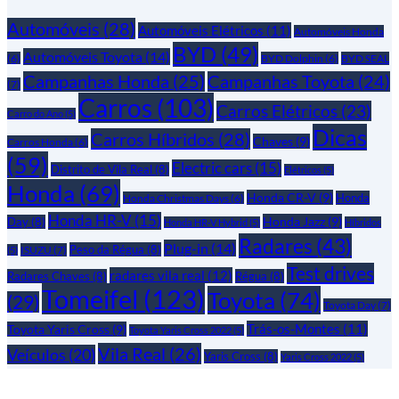
Automóveis
(28)
Automóveis Elétricos
(11)
Automóveis Honda
BYD
(49)
Automóveis Toyota
(14)
(6)
BYD Dolphin
(6)
BYD SEAL
Campanhas Honda
(25)
Campanhas Toyota
(24)
(7)
Carros
(103)
Carros Elétricos
(23)
Carro do Ano
(5)
Dicas
Carros Híbridos
(28)
Chaves
(9)
Carros Honda
(6)
(59)
Electric cars
(15)
Distrito de Vila Real
(8)
Elétricos
(5)
Honda
(69)
Honda CR-V
(9)
Honda
Honda Christmas Days
(6)
Honda HR-V
(15)
Honda Jazz
(9)
Day
(8)
Honda HR-V Hybrid
(5)
Híbridos
Radares
(43)
Plug-in
(14)
Peso da Régua
(8)
ISUZU
(7)
(5)
Test drives
radares vila real
(12)
Radares Chaves
(8)
Régua
(8)
Tomeifel
(123)
Toyota
(74)
(29)
Toyota Day
(7)
Trás-os-Montes
(11)
Toyota Yaris Cross
(9)
Toyota Yaris Cross 2022
(5)
Vila Real
(26)
Veículos
(20)
Yaris Cross
(8)
Yaris Cross 2022
(5)