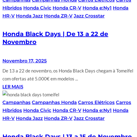
Híbridos
Honda Civic
Honda CR-V
Honda e:Ny1
Honda
HR-V
Honda Jazz
Honda ZR-V
Jazz Crosstar
Honda Black Days | De 13 a 22 de
Novembro
Novembro 17, 2025
De 13 a 22 de novembro, os Honda Black Days chegam à Tomeifel
com ofertas até 5.000€ em modelos ...
LER MAIS
Campanhas
Campanhas Honda
Carros Elétricos
Carros
Híbridos
Honda Civic
Honda CR-V
Honda e:Ny1
Honda
HR-V
Honda Jazz
Honda ZR-V
Jazz Crosstar
Honda Black Days | 13 a 15 de Novembro