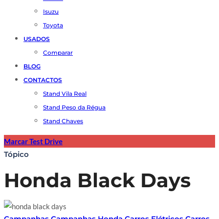
Isuzu
Toyota
USADOS
Comparar
BLOG
CONTACTOS
Stand Vila Real
Stand Peso da Régua
Stand Chaves
Marcar Test Drive
Tópico
Honda Black Days
Campanhas
Campanhas Honda
Carros Elétricos
Carros