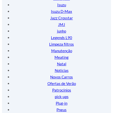
Isuzu
Isuzu D-Max
Jazz Crosstar
JMJ
junho
Legends L90
Limpeza filtros
Manutenção
Meating
Natal
Notícias
Novos Carros
Ofertas de Verão
Patrocínios
pick-ups
Plug-in
Pneus