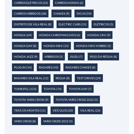
CARROS ELÉTRICOS
(23)
CARROS HONDA
(6)
CARROS HÍBRIDOS
(28)
CHAVES
(9)
DICAS
(59)
DISTRITO DE VILA REAL
(8)
ELECTRIC CARS
(15)
ELÉTRICOS
(5)
HONDA
(69)
HONDA CHRISTMAS DAYS
(6)
HONDA CR-V
(9)
HONDA DAY
(8)
HONDA HR-V
(15)
HONDA HR-V HYBRID
(5)
HONDA JAZZ
(9)
HÍBRIDOS
(5)
ISUZU
(7)
PESO DA RÉGUA
(8)
PLUG-IN
(14)
RADARES
(43)
RADARES CHAVES
(8)
RADARES VILA REAL
(12)
RÉGUA
(8)
TEST DRIVES
(29)
TOMEIFEL
(123)
TOYOTA
(74)
TOYOTA DAY
(7)
TOYOTA YARIS CROSS
(9)
TOYOTA YARIS CROSS 2022
(5)
TRÁS-OS-MONTES
(11)
VEÍCULOS
(20)
VILA REAL
(26)
YARIS CROSS
(8)
YARIS CROSS 2022
(5)