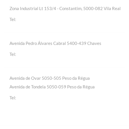
Zona Industrial Lt 153/4 - Constantim, 5000-082 Vila Real
+(351) 259 301 020 | Chamada para a rede fixa
Tel:
nacional
Avenida Pedro Álvares Cabral 5400-439 Chaves
+(351) 276 309 420 | Chamada para a rede fixa
Tel:
nacional
Avenida de Ovar 5050-505 Peso da Régua
Avenida de Tondela 5050-059 Peso da Régua
+(351) 254 310 430 | Chamada para a rede fixa
Tel:
nacional