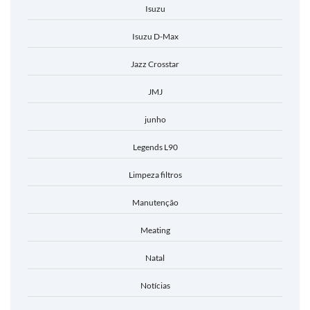
Isuzu
Isuzu D-Max
Jazz Crosstar
JMJ
junho
Legends L90
Limpeza filtros
Manutenção
Meating
Natal
Notícias