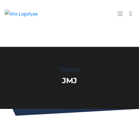
Tópico
JMJ