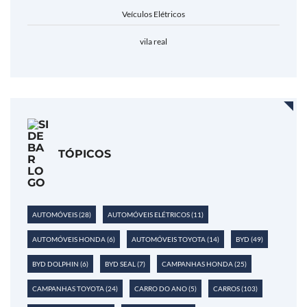
Veículos Elétricos
vila real
TÓPICOS
AUTOMÓVEIS
(28)
AUTOMÓVEIS ELÉTRICOS
(11)
AUTOMÓVEIS HONDA
(6)
AUTOMÓVEIS TOYOTA
(14)
BYD
(49)
BYD DOLPHIN
(6)
BYD SEAL
(7)
CAMPANHAS HONDA
(25)
CAMPANHAS TOYOTA
(24)
CARRO DO ANO
(5)
CARROS
(103)