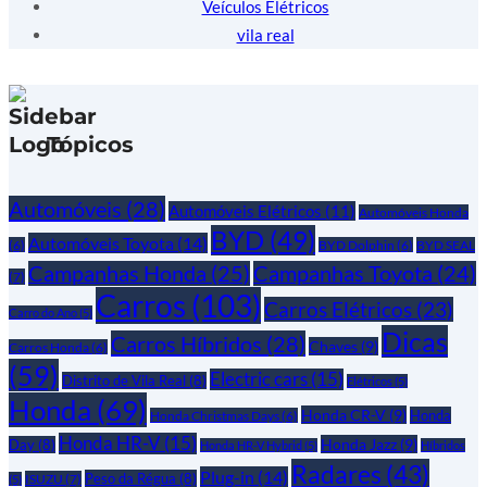
Veículos Elétricos
vila real
Tópicos
Automóveis
(28)
Automóveis Elétricos
(11)
Automóveis Honda
BYD
(49)
Automóveis Toyota
(14)
(6)
BYD Dolphin
(6)
BYD SEAL
Campanhas Honda
(25)
Campanhas Toyota
(24)
(7)
Carros
(103)
Carros Elétricos
(23)
Carro do Ano
(5)
Dicas
Carros Híbridos
(28)
Chaves
(9)
Carros Honda
(6)
(59)
Electric cars
(15)
Distrito de Vila Real
(8)
Elétricos
(5)
Honda
(69)
Honda CR-V
(9)
Honda
Honda Christmas Days
(6)
Honda HR-V
(15)
Honda Jazz
(9)
Day
(8)
Honda HR-V Hybrid
(5)
Híbridos
Radares
(43)
Plug-in
(14)
Peso da Régua
(8)
ISUZU
(7)
(5)