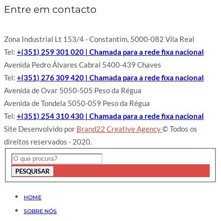
Entre em contacto
Zona Industrial Lt 153/4 - Constantim, 5000-082 Vila Real
Tel:
+(351) 259 301 020 | Chamada para a rede fixa nacional
Avenida Pedro Álvares Cabral 5400-439 Chaves
Tel:
+(351) 276 309 420 | Chamada para a rede fixa nacional
Avenida de Ovar 5050-505 Peso da Régua
Avenida de Tondela 5050-059 Peso da Régua
Tel:
+(351) 254 310 430 | Chamada para a rede fixa nacional
Site Desenvolvido por
Brand22 Creative Agency
© Todos os
direitos reservados - 2020.
PESQUISAR
HOME
SOBRE NÓS