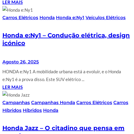
LER MAIS
Carros Elétricos
Honda
Honda e:Ny1
Veículos Elétricos
Honda e:Ny1 – Condução elétrica, design
icónico
Agosto 26, 2025
HONDA e:Ny1 A mobilidade urbana está a evoluir, e o Honda
e:Ny1 é a prova disso. Este SUV elétrico ...
LER MAIS
Campanhas
Campanhas Honda
Carros Elétricos
Carros
Híbridos
Híbridos
Honda
Honda Jazz – O citadino que pensa em