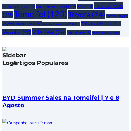
Test drives
radares vila real
(12)
Radares Chaves
(8)
Régua
(8)
Tomeifel
(123)
Toyota
(74)
(29)
Toyota Day
(7)
Trás-os-Montes
(11)
Toyota Yaris Cross
(9)
Toyota Yaris Cross 2022
(5)
Vila Real
(26)
Veículos
(20)
Yaris Cross
(8)
Yaris Cross 2022
(5)
Artigos Populares
BYD Summer Sales na Tomeifel | 7 e 8
Agosto