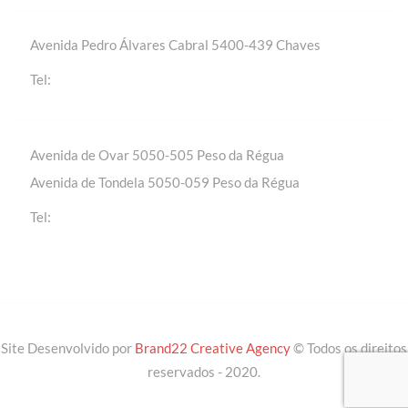
Avenida Pedro Álvares Cabral 5400-439 Chaves
+(351) 276 309 420 | Chamada para a rede fixa
Tel:
nacional
Avenida de Ovar 5050-505 Peso da Régua
Avenida de Tondela 5050-059 Peso da Régua
+(351) 254 310 430 | Chamada para a rede fixa
Tel:
nacional
Site Desenvolvido por
Brand22 Creative Agency
© Todos os direitos
reservados - 2020.