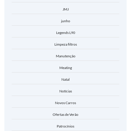
JMJ
junho
Legends L90
Limpeza filtros
Manutenção
Meating
Natal
Notícias
Novos Carros
Ofertas de Verão
Patrocínios