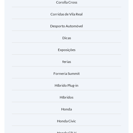
Corolla Cross
Corridas de Vila Real
Desporto Automóvel
Dicas
Exposições
ferias
Forneria Summit
Híbrido Plug-in
Híbridos
Honda
Honda Civic
Honda CR-V