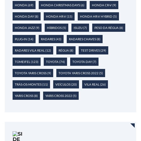
HONDA
(69)
HONDA CHRISTMAS DAYS
(6)
HONDA CR-V
(9)
HONDA DAY
(8)
HONDA HR-V
(15)
HONDA HR-V HYBRID
(5)
HONDA JAZZ
(9)
HÍBRIDOS
(5)
ISUZU
(7)
PESO DA RÉGUA
(8)
PLUG-IN
(14)
RADARES
(43)
RADARES CHAVES
(8)
RADARES VILA REAL
(12)
RÉGUA
(8)
TEST DRIVES
(29)
TOMEIFEL
(123)
TOYOTA
(74)
TOYOTA DAY
(7)
TOYOTA YARIS CROSS
(9)
TOYOTA YARIS CROSS 2022
(5)
TRÁS-OS-MONTES
(11)
VEÍCULOS
(20)
VILA REAL
(26)
YARIS CROSS
(8)
YARIS CROSS 2022
(5)