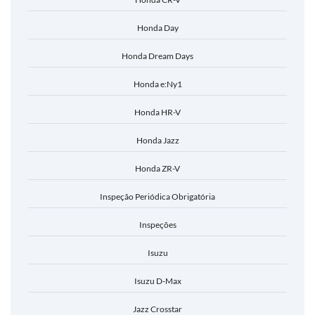
Honda Day
Honda Dream Days
Honda e:Ny1
Honda HR-V
Honda Jazz
Honda ZR-V
Inspeção Periódica Obrigatória
Inspeções
Isuzu
Isuzu D-Max
Jazz Crosstar