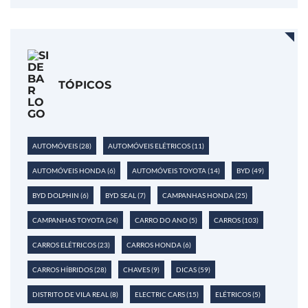
TÓPICOS
AUTOMÓVEIS
(28)
AUTOMÓVEIS ELÉTRICOS
(11)
AUTOMÓVEIS HONDA
(6)
AUTOMÓVEIS TOYOTA
(14)
BYD
(49)
BYD DOLPHIN
(6)
BYD SEAL
(7)
CAMPANHAS HONDA
(25)
CAMPANHAS TOYOTA
(24)
CARRO DO ANO
(5)
CARROS
(103)
CARROS ELÉTRICOS
(23)
CARROS HONDA
(6)
CARROS HÍBRIDOS
(28)
CHAVES
(9)
DICAS
(59)
DISTRITO DE VILA REAL
(8)
ELECTRIC CARS
(15)
ELÉTRICOS
(5)