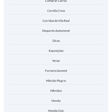
Comprar Carros
Corolla Cross
Corridas de Vila Real
Desporto Automóvel
Dicas
Exposições
ferias
Forneria Summit
Híbrido Plug-in
Híbridos
Honda
Honda Civic