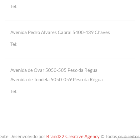
+(351) 259 301 020 | Chamada para a rede fixa
Tel:
nacional
Avenida Pedro Álvares Cabral 5400-439 Chaves
+(351) 276 309 420 | Chamada para a rede fixa
Tel:
nacional
Avenida de Ovar 5050-505 Peso da Régua
Avenida de Tondela 5050-059 Peso da Régua
+(351) 254 310 430 | Chamada para a rede fixa
Tel:
nacional
Site Desenvolvido por
Brand22 Creative Agency
© Todos os direitos