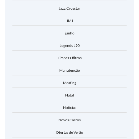
Jazz Crosstar
JMJ
junho
Legends L90
Limpeza filtros
Manutenção
Meating
Natal
Notícias
Novos Carros
Ofertas de Verão