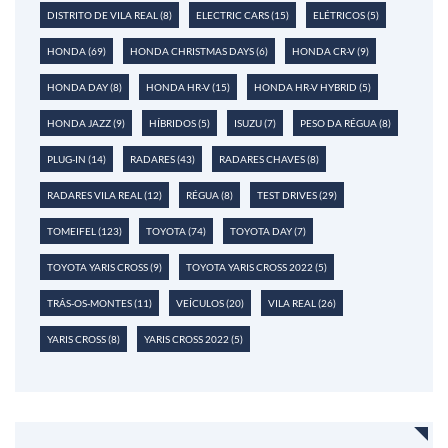
DISTRITO DE VILA REAL
(8)
ELECTRIC CARS
(15)
ELÉTRICOS
(5)
HONDA
(69)
HONDA CHRISTMAS DAYS
(6)
HONDA CR-V
(9)
HONDA DAY
(8)
HONDA HR-V
(15)
HONDA HR-V HYBRID
(5)
HONDA JAZZ
(9)
HÍBRIDOS
(5)
ISUZU
(7)
PESO DA RÉGUA
(8)
PLUG-IN
(14)
RADARES
(43)
RADARES CHAVES
(8)
RADARES VILA REAL
(12)
RÉGUA
(8)
TEST DRIVES
(29)
TOMEIFEL
(123)
TOYOTA
(74)
TOYOTA DAY
(7)
TOYOTA YARIS CROSS
(9)
TOYOTA YARIS CROSS 2022
(5)
TRÁS-OS-MONTES
(11)
VEÍCULOS
(20)
VILA REAL
(26)
YARIS CROSS
(8)
YARIS CROSS 2022
(5)