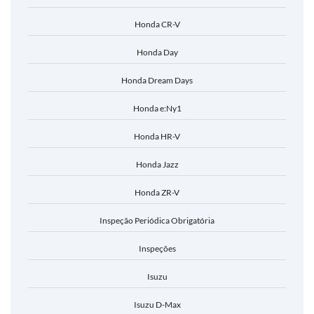
Honda CR-V
Honda Day
Honda Dream Days
Honda e:Ny1
Honda HR-V
Honda Jazz
Honda ZR-V
Inspeção Periódica Obrigatória
Inspeções
Isuzu
Isuzu D-Max