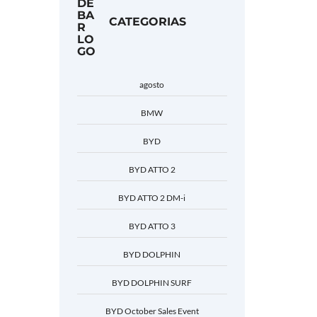
CATEGORIAS
agosto
BMW
BYD
BYD ATTO 2
BYD ATTO 2 DM-i
BYD ATTO 3
BYD DOLPHIN
BYD DOLPHIN SURF
BYD October Sales Event