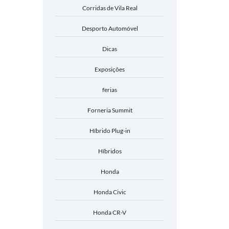
Corridas de Vila Real
Desporto Automóvel
Dicas
Exposições
ferias
Forneria Summit
Híbrido Plug-in
Híbridos
Honda
Honda Civic
Honda CR-V