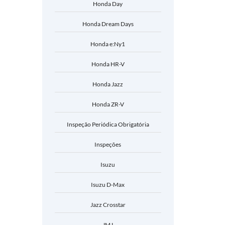
Honda Day
Honda Dream Days
Honda e:Ny1
Honda HR-V
Honda Jazz
Honda ZR-V
Inspeção Periódica Obrigatória
Inspeções
Isuzu
Isuzu D-Max
Jazz Crosstar
JMJ