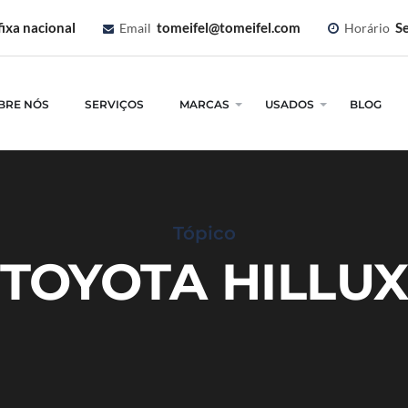
ixa nacional
tomeifel@tomeifel.com
Se
Email
Horário
BRE NÓS
SERVIÇOS
MARCAS
USADOS
BLOG
Tópico
TOYOTA HILLU