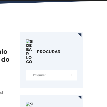
mio
PROCURAR
 do
oi