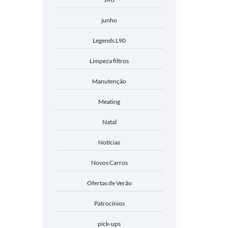
junho
Legends L90
Limpeza filtros
Manutenção
Meating
Natal
Notícias
Novos Carros
Ofertas de Verão
Patrocínios
pick-ups