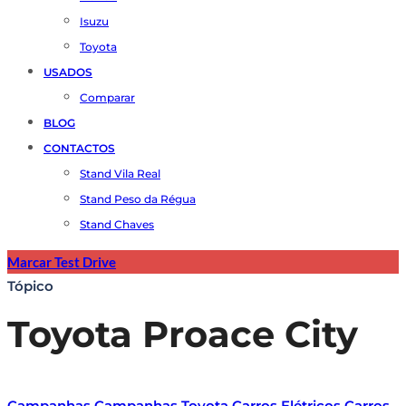
Isuzu
Toyota
USADOS
Comparar
BLOG
CONTACTOS
Stand Vila Real
Stand Peso da Régua
Stand Chaves
Marcar Test Drive
Tópico
Toyota Proace City
Campanhas
Campanhas Toyota
Carros Elétricos
Carros