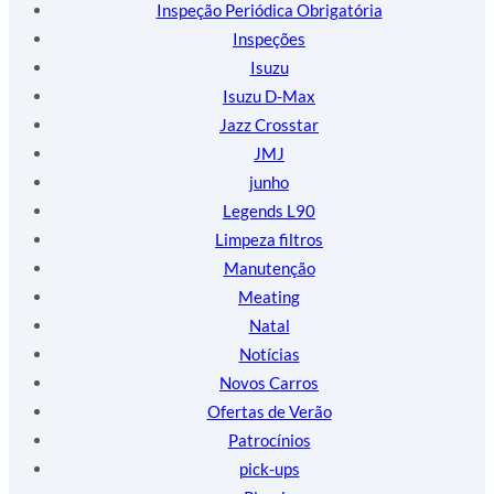
Inspeção Periódica Obrigatória
Inspeções
Isuzu
Isuzu D-Max
Jazz Crosstar
JMJ
junho
Legends L90
Limpeza filtros
Manutenção
Meating
Natal
Notícias
Novos Carros
Ofertas de Verão
Patrocínios
pick-ups