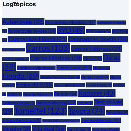
Tópicos
Automóveis
(28)
Automóveis Elétricos
(11)
Automóveis Honda
BYD
(49)
Automóveis Toyota
(14)
(6)
BYD Dolphin
(6)
BYD SEAL
Campanhas Honda
(25)
Campanhas Toyota
(24)
(7)
Carros
(103)
Carros Elétricos
(23)
Carro do Ano
(5)
Dicas
Carros Híbridos
(28)
Chaves
(9)
Carros Honda
(6)
(59)
Electric cars
(15)
Distrito de Vila Real
(8)
Elétricos
(5)
Honda
(69)
Honda CR-V
(9)
Honda
Honda Christmas Days
(6)
Honda HR-V
(15)
Honda Jazz
(9)
Day
(8)
Honda HR-V Hybrid
(5)
Híbridos
Radares
(43)
Plug-in
(14)
Peso da Régua
(8)
ISUZU
(7)
(5)
Test drives
radares vila real
(12)
Radares Chaves
(8)
Régua
(8)
Tomeifel
(123)
Toyota
(74)
(29)
Toyota Day
(7)
Trás-os-Montes
(11)
Toyota Yaris Cross
(9)
Toyota Yaris Cross 2022
(5)
Vila Real
(26)
Veículos
(20)
Yaris Cross
(8)
Yaris Cross 2022
(5)