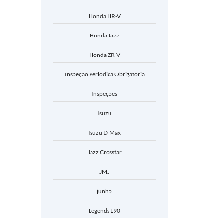
Honda HR-V
Honda Jazz
Honda ZR-V
Inspeção Periódica Obrigatória
Inspeções
Isuzu
Isuzu D-Max
Jazz Crosstar
JMJ
junho
Legends L90