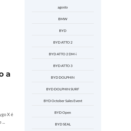
agosto
BMW
BYD
BYD ATTO 2
BYD ATTO 2 DM-i
BYD ATTO 3
o a
BYD DOLPHIN
BYD DOLPHIN SURF
BYD October Sales Event
BYD Open
ygo X é
...
BYD SEAL