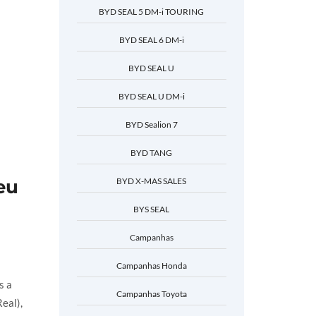
BYD SEAL 5 DM-i TOURING
BYD SEAL 6 DM-i
BYD SEAL U
BYD SEAL U DM-i
BYD Sealion 7
BYD TANG
eu
BYD X-MAS SALES
BYS SEAL
Campanhas
Campanhas Honda
s a
Campanhas Toyota
eal),