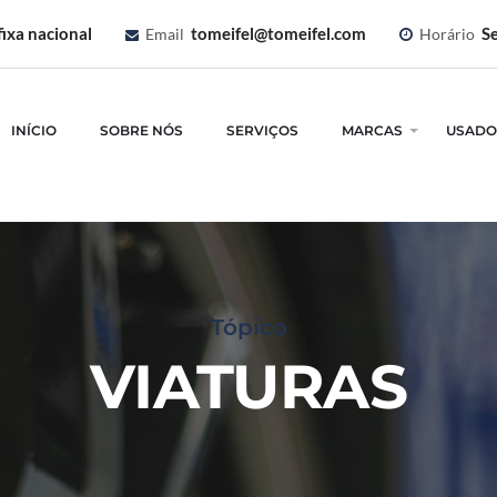
ixa nacional
tomeifel@tomeifel.com
Se
Email
Horário
INÍCIO
SOBRE NÓS
SERVIÇOS
MARCAS
USADO
Tópico
VIATURAS