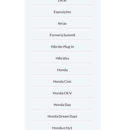
Dicas
Exposições
ferias
Forneria Summit
Híbrido Plug-in
Híbridos
Honda
Honda Civic
Honda CR-V
Honda Day
Honda Dream Days
Honda e:Ny1