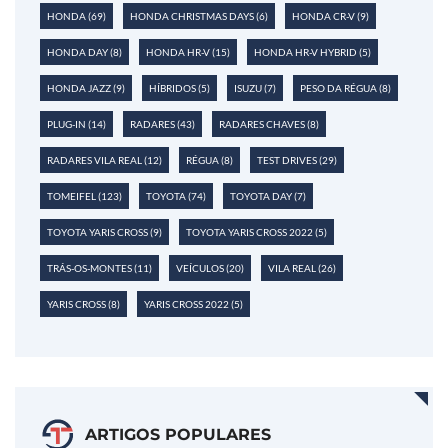
HONDA
(69)
HONDA CHRISTMAS DAYS
(6)
HONDA CR-V
(9)
HONDA DAY
(8)
HONDA HR-V
(15)
HONDA HR-V HYBRID
(5)
HONDA JAZZ
(9)
HÍBRIDOS
(5)
ISUZU
(7)
PESO DA RÉGUA
(8)
PLUG-IN
(14)
RADARES
(43)
RADARES CHAVES
(8)
RADARES VILA REAL
(12)
RÉGUA
(8)
TEST DRIVES
(29)
TOMEIFEL
(123)
TOYOTA
(74)
TOYOTA DAY
(7)
TOYOTA YARIS CROSS
(9)
TOYOTA YARIS CROSS 2022
(5)
TRÁS-OS-MONTES
(11)
VEÍCULOS
(20)
VILA REAL
(26)
YARIS CROSS
(8)
YARIS CROSS 2022
(5)
ARTIGOS POPULARES