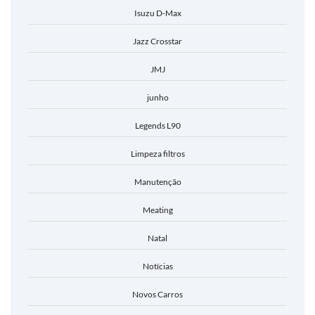
Isuzu D-Max
Jazz Crosstar
JMJ
junho
Legends L90
Limpeza filtros
Manutenção
Meating
Natal
Notícias
Novos Carros