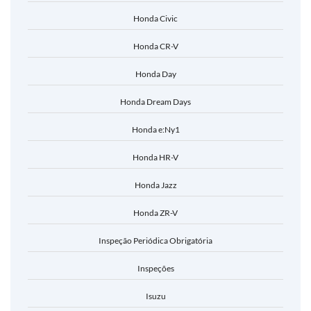
Honda Civic
Honda CR-V
Honda Day
Honda Dream Days
Honda e:Ny1
Honda HR-V
Honda Jazz
Honda ZR-V
Inspeção Periódica Obrigatória
Inspeções
Isuzu