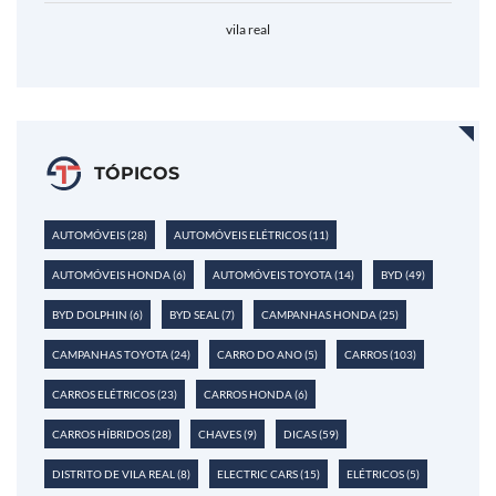
vila real
TÓPICOS
AUTOMÓVEIS
(28)
AUTOMÓVEIS ELÉTRICOS
(11)
AUTOMÓVEIS HONDA
(6)
AUTOMÓVEIS TOYOTA
(14)
BYD
(49)
BYD DOLPHIN
(6)
BYD SEAL
(7)
CAMPANHAS HONDA
(25)
CAMPANHAS TOYOTA
(24)
CARRO DO ANO
(5)
CARROS
(103)
CARROS ELÉTRICOS
(23)
CARROS HONDA
(6)
CARROS HÍBRIDOS
(28)
CHAVES
(9)
DICAS
(59)
DISTRITO DE VILA REAL
(8)
ELECTRIC CARS
(15)
ELÉTRICOS
(5)