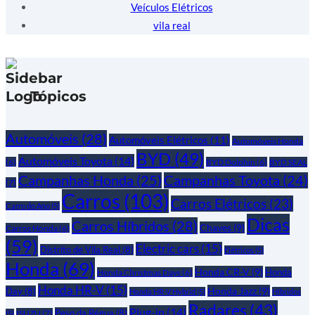
Veículos Elétricos
vila real
Tópicos
Automóveis
(28)
Automóveis Elétricos
(11)
Automóveis Honda
BYD
(49)
Automóveis Toyota
(14)
(6)
BYD Dolphin
(6)
BYD SEAL
Campanhas Honda
(25)
Campanhas Toyota
(24)
(7)
Carros
(103)
Carros Elétricos
(23)
Carro do Ano
(5)
Dicas
Carros Híbridos
(28)
Chaves
(9)
Carros Honda
(6)
(59)
Electric cars
(15)
Distrito de Vila Real
(8)
Elétricos
(5)
Honda
(69)
Honda CR-V
(9)
Honda
Honda Christmas Days
(6)
Honda HR-V
(15)
Honda Jazz
(9)
Day
(8)
Honda HR-V Hybrid
(5)
Híbridos
Radares
(43)
Plug-in
(14)
Peso da Régua
(8)
ISUZU
(7)
(5)