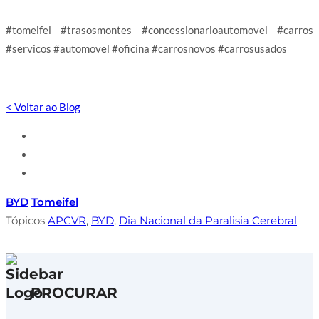
#tomeifel #trasosmontes #concessionarioautomovel #carros
#servicos #automovel #oficina #carrosnovos #carrosusados
< Voltar ao Blog
BYD
Tomeifel
Tópicos
APCVR
,
BYD
,
Dia Nacional da Paralisia Cerebral
PROCURAR