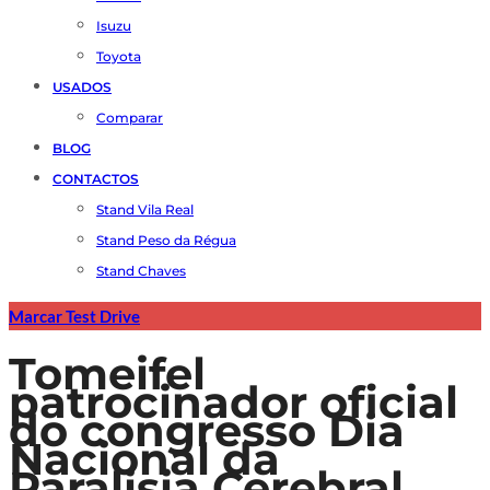
Isuzu
Toyota
USADOS
Comparar
BLOG
CONTACTOS
Stand Vila Real
Stand Peso da Régua
Stand Chaves
Marcar Test Drive
Tomeifel
patrocinador oficial
do congresso Dia
Nacional da
Paralisia Cerebral