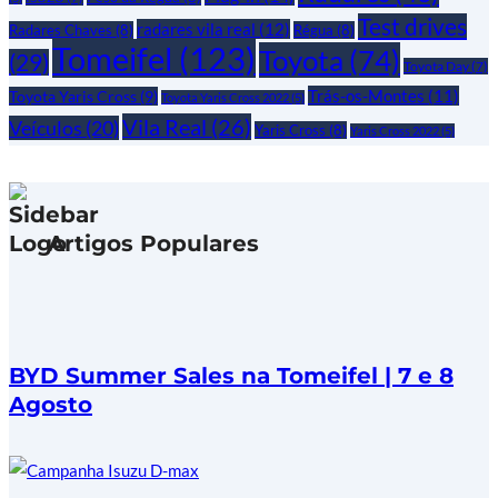
Test drives
radares vila real
(12)
Radares Chaves
(8)
Régua
(8)
Tomeifel
(123)
Toyota
(74)
(29)
Toyota Day
(7)
Trás-os-Montes
(11)
Toyota Yaris Cross
(9)
Toyota Yaris Cross 2022
(5)
Vila Real
(26)
Veículos
(20)
Yaris Cross
(8)
Yaris Cross 2022
(5)
Artigos Populares
BYD Summer Sales na Tomeifel | 7 e 8
Agosto