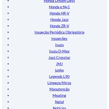
Honda Dream Days
Honda e:Ny1
Honda HR-V
Honda Jazz
Honda ZR-V
Inspeção Periódica Obrigatória
Inspeções
Isuzu
Isuzu D-Max
Jazz Crosstar
JMJ
junho
Legends L90
Limpeza filtros
Manutenção
Meating
Natal
Notícias