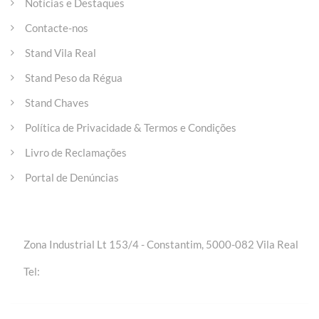
Notícias e Destaques
Contacte-nos
Stand Vila Real
Stand Peso da Régua
Stand Chaves
Política de Privacidade & Termos e Condições
Livro de Reclamações
Portal de Denúncias
Entre em contacto
Zona Industrial Lt 153/4 - Constantim, 5000-082 Vila Real
+(351) 259 301 020 | Chamada para a rede fixa
Tel:
nacional