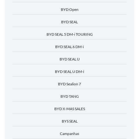
BYD Open
BYD SEAL
BYD SEAL 5 DM-i TOURING
BYD SEAL 6 DM-i
BYD SEAL U
BYD SEAL U DM-i
BYD Sealion 7
BYD TANG
BYD X-MAS SALES
BYS SEAL
Campanhas