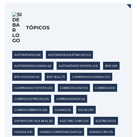
TÓPICOS
AUTOMÓVEIS
(28)
AUTOMÓVEIS ELÉTRICOS
(11)
AUTOMÓVEIS HONDA
(6)
AUTOMÓVEIS TOYOTA
(14)
BYD
(49)
BYD DOLPHIN
(6)
BYD SEAL
(7)
CAMPANHAS HONDA
(25)
CAMPANHAS TOYOTA
(24)
CARRO DO ANO
(5)
CARROS
(103)
CARROS ELÉTRICOS
(23)
CARROS HONDA
(6)
CARROS HÍBRIDOS
(28)
CHAVES
(9)
DICAS
(59)
DISTRITO DE VILA REAL
(8)
ELECTRIC CARS
(15)
ELÉTRICOS
(5)
HONDA
(69)
HONDA CHRISTMAS DAYS
(6)
HONDA CR-V
(9)