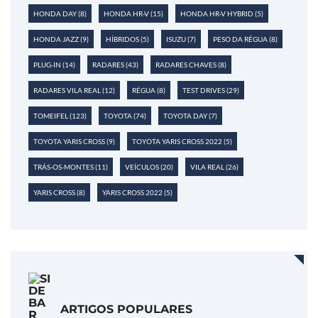
HONDA DAY
(8)
HONDA HR-V
(15)
HONDA HR-V HYBRID
(5)
HONDA JAZZ
(9)
HÍBRIDOS
(5)
ISUZU
(7)
PESO DA RÉGUA
(8)
PLUG-IN
(14)
RADARES
(43)
RADARES CHAVES
(8)
RADARES VILA REAL
(12)
RÉGUA
(8)
TEST DRIVES
(29)
TOMEIFEL
(123)
TOYOTA
(74)
TOYOTA DAY
(7)
TOYOTA YARIS CROSS
(9)
TOYOTA YARIS CROSS 2022
(5)
TRÁS-OS-MONTES
(11)
VEÍCULOS
(20)
VILA REAL
(26)
YARIS CROSS
(8)
YARIS CROSS 2022
(5)
ARTIGOS POPULARES