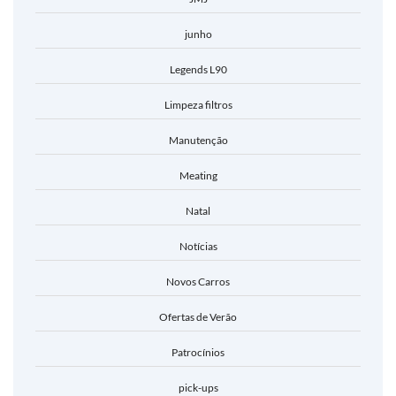
junho
Legends L90
Limpeza filtros
Manutenção
Meating
Natal
Notícias
Novos Carros
Ofertas de Verão
Patrocínios
pick-ups