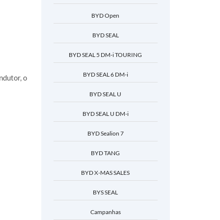
BYD Open
BYD SEAL
BYD SEAL 5 DM-i TOURING
BYD SEAL 6 DM-i
dutor, o
BYD SEAL U
BYD SEAL U DM-i
BYD Sealion 7
BYD TANG
BYD X-MAS SALES
BYS SEAL
Campanhas