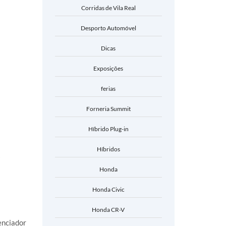
Corridas de Vila Real
Desporto Automóvel
Dicas
Exposições
ferias
Forneria Summit
Híbrido Plug-in
Híbridos
Honda
Honda Civic
Honda CR-V
enciador