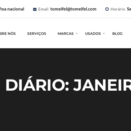
ixa nacional
tomeifel@tomeifel.com
Se
Email
Horário
BRE NÓS
SERVIÇOS
MARCAS
USADOS
BLOG
DIÁRIO: JANEIR