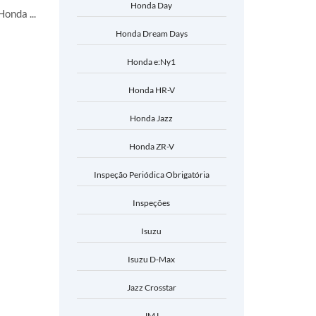
Honda Day
onda ...
Honda Dream Days
Honda e:Ny1
Honda HR-V
Honda Jazz
Honda ZR-V
Inspeção Periódica Obrigatória
Inspeções
Isuzu
Isuzu D-Max
Jazz Crosstar
JMJ