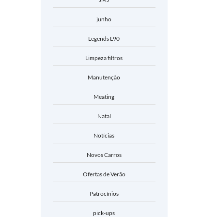
junho
Legends L90
Limpeza filtros
Manutenção
Meating
Natal
Notícias
Novos Carros
Ofertas de Verão
Patrocínios
pick-ups