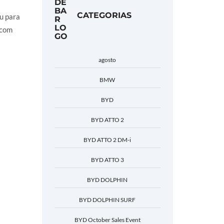
CATEGORIAS
u para
 com
agosto
BMW
BYD
BYD ATTO 2
BYD ATTO 2 DM-i
BYD ATTO 3
BYD DOLPHIN
BYD DOLPHIN SURF
BYD October Sales Event