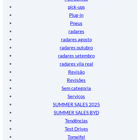
pick-ups
Plug-in
Pneus
radares
radares agosto
radares outubro
radares setembro
radares vila real
Revisão
Revisões
Sem categoria
Serviços
SUMMER SALES 2025
SUMMER SALES BYD
Tendências
Test Drives
Tomeifel