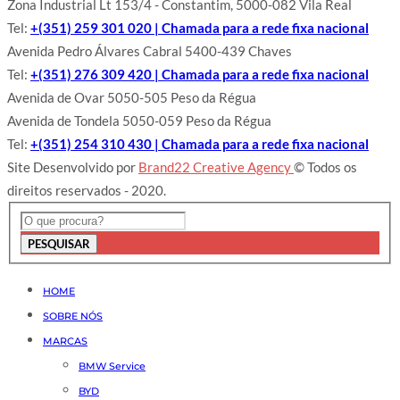
Zona Industrial Lt 153/4 - Constantim, 5000-082 Vila Real
Tel:
+(351) 259 301 020 | Chamada para a rede fixa nacional
Avenida Pedro Álvares Cabral 5400-439 Chaves
Tel:
+(351) 276 309 420 | Chamada para a rede fixa nacional
Avenida de Ovar 5050-505 Peso da Régua
Avenida de Tondela 5050-059 Peso da Régua
Tel:
+(351) 254 310 430 | Chamada para a rede fixa nacional
Site Desenvolvido por
Brand22 Creative Agency
© Todos os
direitos reservados - 2020.
PESQUISAR
HOME
SOBRE NÓS
MARCAS
BMW Service
BYD