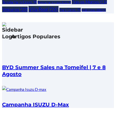
Trás-os-Montes
(11)
Toyota Yaris Cross
(9)
Toyota Yaris Cross 2022
(5)
Vila Real
(26)
Veículos
(20)
Yaris Cross
(8)
Yaris Cross 2022
(5)
Artigos Populares
BYD Summer Sales na Tomeifel | 7 e 8
Agosto
Campanha ISUZU D-Max