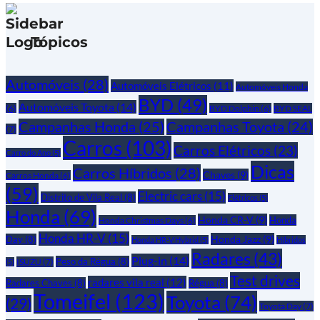
Tópicos
Automóveis
(28)
Automóveis Elétricos
(11)
Automóveis Honda
BYD
(49)
Automóveis Toyota
(14)
(6)
BYD Dolphin
(6)
BYD SEAL
Campanhas Honda
(25)
Campanhas Toyota
(24)
(7)
Carros
(103)
Carros Elétricos
(23)
Carro do Ano
(5)
Dicas
Carros Híbridos
(28)
Chaves
(9)
Carros Honda
(6)
(59)
Electric cars
(15)
Distrito de Vila Real
(8)
Elétricos
(5)
Honda
(69)
Honda CR-V
(9)
Honda
Honda Christmas Days
(6)
Honda HR-V
(15)
Honda Jazz
(9)
Day
(8)
Honda HR-V Hybrid
(5)
Híbridos
Radares
(43)
Plug-in
(14)
Peso da Régua
(8)
ISUZU
(7)
(5)
Test drives
radares vila real
(12)
Radares Chaves
(8)
Régua
(8)
Tomeifel
(123)
Toyota
(74)
(29)
Toyota Day
(7)